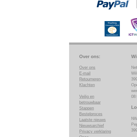
Over ons:
Wi
Over ons
Ne
E-mail
Wi
Retourneren
39
Klachten
Op
we
Veilig en
08:
betrouwbaar
Lo
Stappen
Bestelproces
NW
Laatste nieuws
Pe
Nieuwsarchief
39
Privacy verklaring