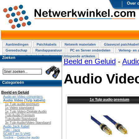
Over 
Aanbiedingen
Patchkabels
Netwerk materialen
Glasvezel patchkabel
Gereedschap
Randapparatuur
PC en Server onderdelen
Verleng- en 
Elektra installatie
Overige
Uitlopende artikelen
Zoeken
Beeld en Geluid
-
Audio
Audio Video
Categorieën
Beeld en Geluid
Audio en Video converters
1x Tulp audio premium
Audio Video (Tulp kabels)
1x Tulp audio premium
1x Video standaard
1x Tulp Video-Digitale Audio
Tulp Audio Premium
Tulp Audio Standaard
3x Tulp Audio/Video Standaard
Audio Jack Kabel
Tulp - Jack
SCART en S-VHS
Toslink - Optische audio