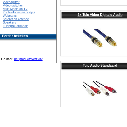
Videosplitter
Video switcher
Multi-Media en TV
Koptelefoons en oortjes
1x Tulp Video-Digitale Audio
Webcams
Sateliet en Antenne
Speakers
Luidsprekerkabels
Eerder bekeken
Ga naar:
het productoverzicht
.
Tulp Audio Standaard