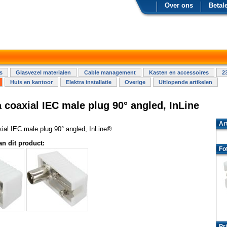
Over ons
Betal
s
Glasvezel materialen
Cable management
Kasten en accessoires
2
Huis en kantoor
Elektra installatie
Overige
Uitlopende artikelen
 coaxial IEC male plug 90° angled, InLine
Ar
ial IEC male plug 90° angled, InLine®
an dit product:
Fo
Pri