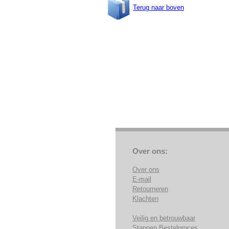
Terug naar boven
Over ons:
Over ons
E-mail
Retourneren
Klachten
Veilig en betrouwbaar
Stappen Bestelproces