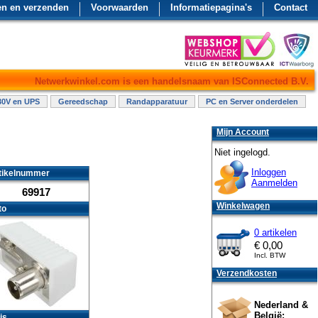
en en verzenden
Voorwaarden
Informatiepagina's
Contact
Netwerkwinkel.com is een handelsnaam van ISConnected B.V.
30V en UPS
Gereedschap
Randapparatuur
PC en Server onderdelen
Mijn Account
Niet ingelogd.
Inloggen
tikelnummer
Aanmelden
69917
Winkelwagen
to
0 artikelen
€
0,00
Incl. BTW
Verzendkosten
Nederland &
België:
js