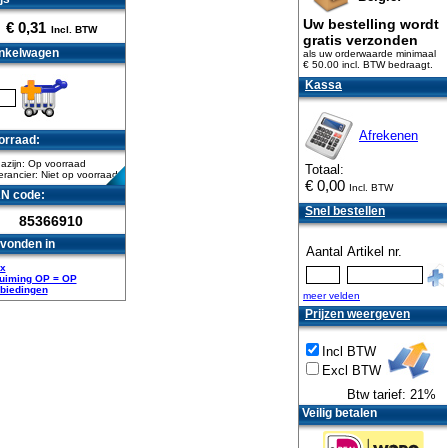
Uw bestelling wordt
€
0,31
Incl. BTW
gratis verzonden
nkelwagen
als uw orderwaarde minimaal
€ 50.00 incl. BTW
bedraagt.
Kassa
Afrekenen
orraad:
azijn: Op voorraad
Totaal:
rancier: Niet op voorraad
€
0,00
Incl. BTW
N code:
Snel bestellen
85366910
vonden in
Aantal
Artikel nr.
x
uiming OP = OP
biedingen
meer velden
Prijzen weergeven
Incl BTW
Excl BTW
Btw tarief: 21%
Veilig betalen