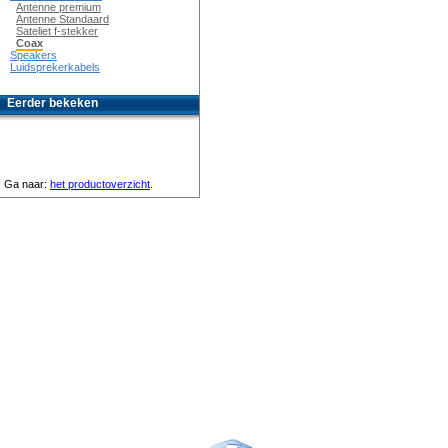
Antenne premium
Antenne Standaard
Sateliet f-stekker
Coax
Speakers
Luidsprekerkabels
Eerder bekeken
Ga naar:
het productoverzicht
.