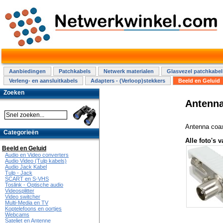
Aanbiedingen
Patchkabels
Netwerk materialen
Glasvezel patchkabel
Verleng- en aansluitkabels
Adapters - (Verloop)stekkers
Beeld en Geluid
Zoeken
Antenna
Antenna coax
Categorieën
Alle foto's v
Beeld en Geluid
Audio en Video converters
Audio Video (Tulp kabels)
Audio Jack Kabel
Tulp - Jack
SCART en S-VHS
Toslink - Optische audio
Videosplitter
Video switcher
Multi-Media en TV
Koptelefoons en oortjes
Webcams
Sateliet en Antenne