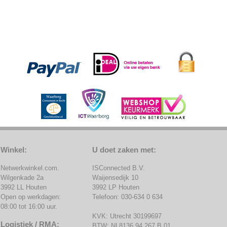
Winkel:
U doet zaken met:
Netwerkwinkel.com.
ISConnected B.V.
Wilgenkade 2a
Waijensedijk 10
3992 LL Houten
3992 LP Houten
Open op werkdagen:
Telefoon: 030-634 0 634
08:00 tot 16:00 uur.
KVK: Utrecht 30199697
Logistiek / RMA:
BTW: NL8136.94.267.B.01