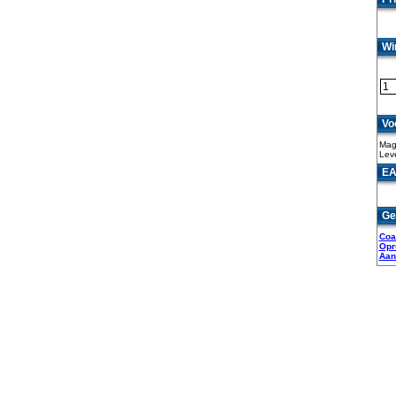
Wi
Vo
Mag
Leve
EA
Ge
Coa
Opr
Aan