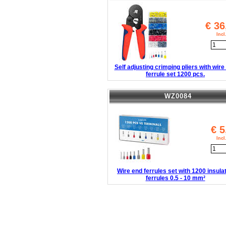
€
36
Inc
Self adjusting crimping pliers with wire
ferrule set 1200 pcs.
WZ0084
€
5
Inc
Wire end ferrules set with 1200 insula
ferrules 0.5 - 10 mm²