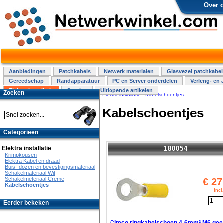
Over 
Aanbiedingen
Patchkabels
Netwerk materialen
Glasvezel patchkabel
Gereedschap
Randapparatuur
PC en Server onderdelen
Verleng- en 
Elektra installatie
Overige
Uitlopende artikelen
Zoeken
Elektra installatie
-
Kabelschoentjes
Kabelschoentjes
Categorieën
180054
Elektra installatie
Krimpkousen
Elektra Kabel en draad
Buis- dozen en bevestigingsmateriaal
Schakelmateriaal Wit
Schakelmeteriaal Creme
€
27
Kabelschoentjes
Inc
Eerder bekeken
Cimco ringkabelschoen 4-6mm² M6 gee