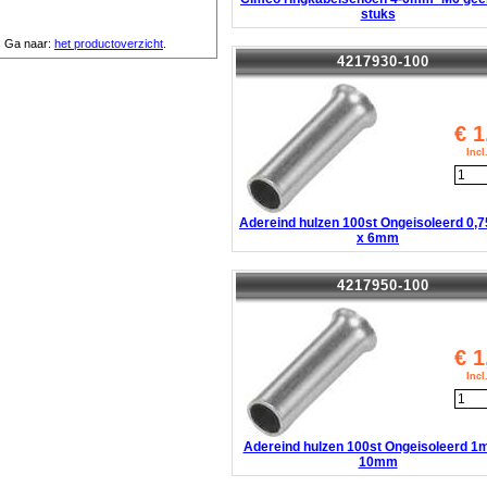
stuks
Ga naar:
het productoverzicht
.
4217930-100
€
1
Inc
Adereind hulzen 100st Ongeisoleerd 0
x 6mm
4217950-100
€
1
Inc
Adereind hulzen 100st Ongeisoleerd 1
10mm