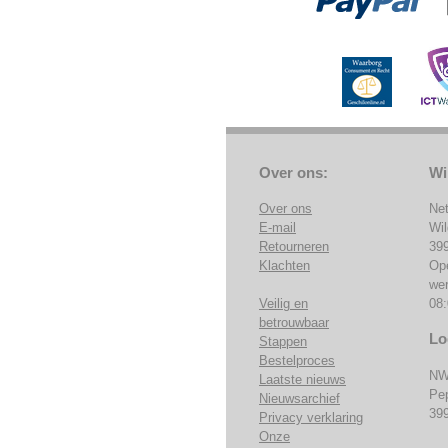
Over ons:
Wi
Over ons
Ne
E-mail
Wi
Retourneren
39
Klachten
Op
we
Veilig en
08:
betrouwbaar
Lo
Stappen
Bestelproces
NW
Laatste nieuws
Pe
Nieuwsarchief
39
Privacy verklaring
Onze