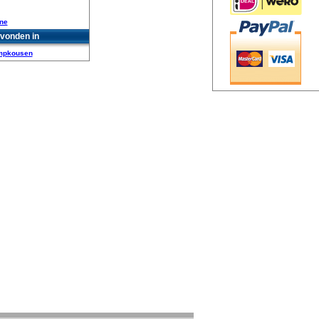
ine
vonden in
mpkousen