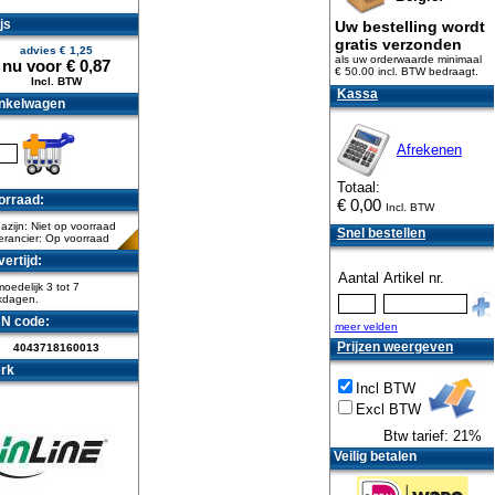
js
Uw bestelling wordt
gratis verzonden
advies €
1,25
als uw orderwaarde minimaal
nu voor €
0,87
€ 50.00 incl. BTW
bedraagt.
Incl. BTW
Kassa
nkelwagen
Afrekenen
Totaal:
orraad:
€
0,00
Incl. BTW
zijn: Niet op voorraad
Snel bestellen
erancier: Op voorraad
ertijd:
Aantal
Artikel nr.
oedelijk 3 tot 7
kdagen.
N code:
meer velden
Prijzen weergeven
4043718160013
rk
Incl BTW
Excl BTW
Btw tarief: 21%
Veilig betalen