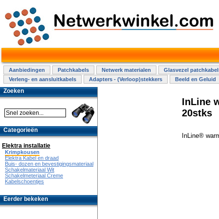
Aanbiedingen
Patchkabels
Netwerk materialen
Glasvezel patchkabel
Verleng- en aansluitkabels
Adapters - (Verloop)stekkers
Beeld en Geluid
Zoeken
InLine 
20stks
Categorieën
InLine® war
Elektra installatie
Krimpkousen
Elektra Kabel en draad
Buis- dozen en bevestigingsmateriaal
Schakelmateriaal Wit
Schakelmeteriaal Creme
Kabelschoentjes
Eerder bekeken