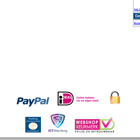
InL
Ge
Kri