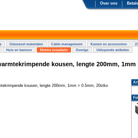
Over ons
Betal
s
Glasvezel materialen
Cable management
Kasten en accessoires
2
Huis en kantoor
Elektra installatie
Overige
Uitlopende artikelen
warmtekrimpende kousen, lengte 200mm, 1mm
Ar
mtekrimpende kousen, lengte 200mm, 1mm > 0.5mm, 20stks
Fo