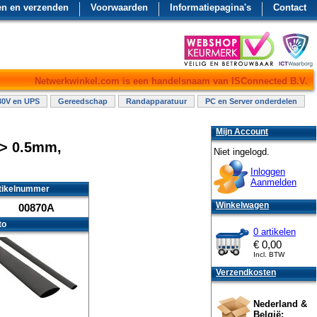
en en verzenden
Voorwaarden
Informatiepagina's
Contact
Netwerkwinkel.com is een handelsnaam van ISConnected B.V.
30V en UPS
Gereedschap
Randapparatuur
PC en Server onderdelen
Mijn Account
 > 0.5mm,
Niet ingelogd.
Inloggen
Aanmelden
tikelnummer
Winkelwagen
00870A
to
0 artikelen
€
0,00
Incl. BTW
Verzendkosten
Nederland &
België: