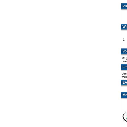
Pri
Wi
Vo
Maga
Lev
Lev
Verm
wer
EA
Me