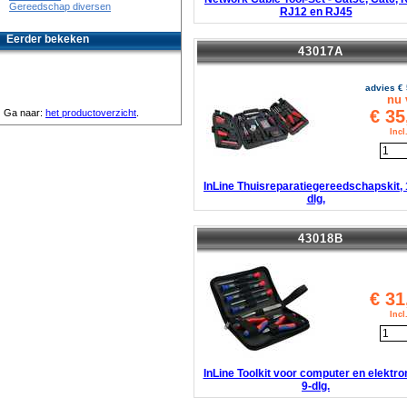
Gereedschap diversen
RJ12 en RJ45
Eerder bekeken
43017A
advies €
nu 
€
35
Ga naar:
het productoverzicht
.
Inc
InLine Thuisreparatiegereedschapskit, 
dlg,
43018B
€
31
Inc
InLine Toolkit voor computer en elektro
9-dlg.