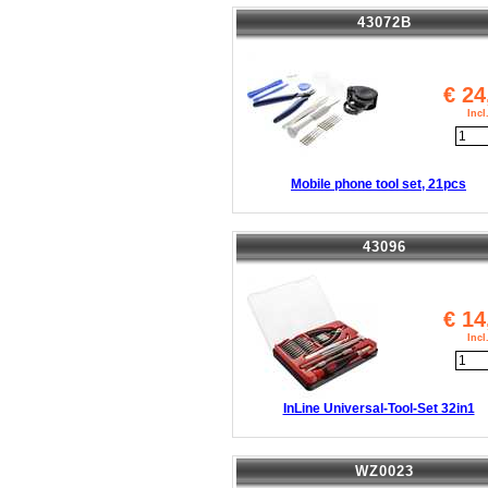
43072B
€
24
Inc
Mobile phone tool set, 21pcs
43096
€
14
Inc
InLine Universal-Tool-Set 32in1
WZ0023