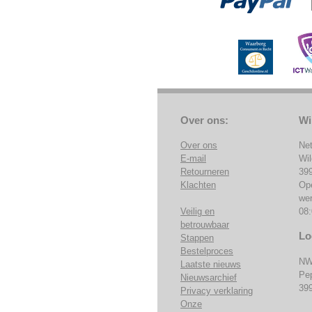
Over ons:
Wi
Over ons
Ne
E-mail
Wi
Retourneren
39
Klachten
Op
we
Veilig en
08:
betrouwbaar
Lo
Stappen
Bestelproces
NW
Laatste nieuws
Pe
Nieuwsarchief
39
Privacy verklaring
Onze