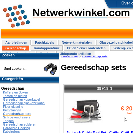
Over 
Aanbiedingen
Patchkabels
Netwerk materialen
Glasvezel patchkabel
Gereedschap
Randapparatuur
PC en Server onderdelen
Verleng- en 
Elektra installatie
Overige
Uitlopende artikelen
Zoeken
Gereedschap
-
Gereedschap sets
Gereedschap sets
Categorieën
39919-1
Gereedschap
Koffers en Boxen
Testen en meten
Gereedschap koperkabel
Gereedschap glasvezelkabel
Fiber cleaning
€
20
Krimptangen
Inc
Gereedschap sets
Schroevendraaiers
Tangen
Gereedschap solderen
Hardware Hacking
Kabelrollers
Network Cable Tool-Set - Cat5e, Cat6, 