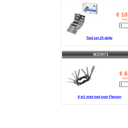
€
10
Inc
Tool set 25 delig
WZ0071
€
6
Inc
9 in1 mini tool voor Fietsen