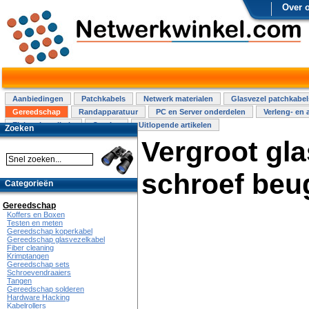
Over 
Aanbiedingen
Patchkabels
Netwerk materialen
Glasvezel patchkabel
Gereedschap
Randapparatuur
PC en Server onderdelen
Verleng- en 
Elektra installatie
Overige
Uitlopende artikelen
Zoeken
Vergroot gla
schroef beu
Categorieën
Gereedschap
Koffers en Boxen
Testen en meten
Gereedschap koperkabel
Gereedschap glasvezelkabel
Fiber cleaning
Krimptangen
Gereedschap sets
Schroevendraaiers
Tangen
Gereedschap solderen
Hardware Hacking
Kabelrollers