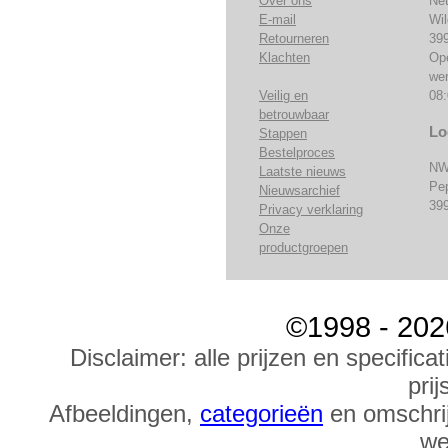
Over ons
Ne
E-mail
Wi
Retourneren
39
Klachten
Op
we
Veilig en
08:
betrouwbaar
Lo
Stappen
Bestelproces
NW
Laatste nieuws
Pe
Nieuwsarchief
39
Privacy verklaring
Onze
productgroepen
©1998 - 202
Disclaimer: alle prijzen en specific
prij
Afbeeldingen,
categorieën
en omschrij
we