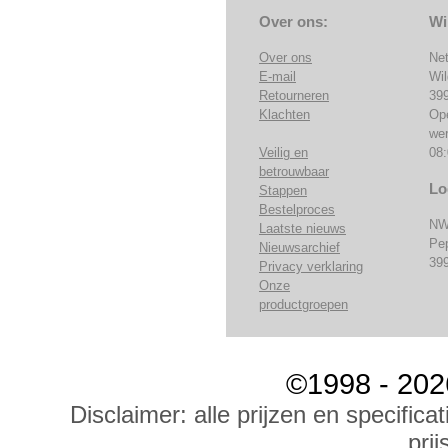
Over ons:
Wi
Over ons
Ne
E-mail
Wi
Retourneren
39
Klachten
Op
we
Veilig en
08:
betrouwbaar
Lo
Stappen
Bestelproces
NW
Laatste nieuws
Pe
Nieuwsarchief
39
Privacy verklaring
Onze
productgroepen
©1998 - 202
Disclaimer: alle prijzen en specific
prij