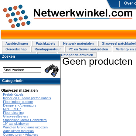
Over 
Aanbiedingen
Patchkabels
Netwerk materialen
Glasvezel patchkabel
Gereedschap
Randapparatuur
PC en Server onderdelen
Verleng- en 
Elektra installatie
Overige
Uitlopende artikelen
Zoeken
Geen producten
Categorieën
Glasvezel materialen
Prefab Kabels
Indoor en Outdoor prefab kabels
Fiber indoor-outdoor
Dempers - Attenuators
MPO - MTP
Fiber cleaning
Glasvezeltesters
Standalone Media Converters
19" aansluitboxen
Wand en Grond aansluitboxen
Aansluitbox materiaal
Connectoren - Adapters