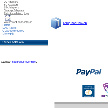
LC Adapters
SC Adapters
ST- Adapters
Overige Adapters
Field installation plugs
OS2
OM3
Waterproof connectoren
Terug naar boven
Pigtails
DAC-kabels
Glasvezelmodules
Mantelpijp
Eerder bekeken
Ga naar:
het productoverzicht
.