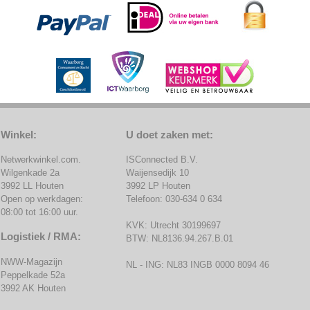
Winkel:
U doet zaken met:
Netwerkwinkel.com.
ISConnected B.V.
Wilgenkade 2a
Waijensedijk 10
3992 LL Houten
3992 LP Houten
Open op werkdagen:
Telefoon: 030-634 0 634
08:00 tot 16:00 uur.
KVK: Utrecht 30199697
Logistiek / RMA:
BTW: NL8136.94.267.B.01
NWW-Magazijn
NL - ING: NL83 INGB 0000 8094 46
Peppelkade 52a
3992 AK Houten