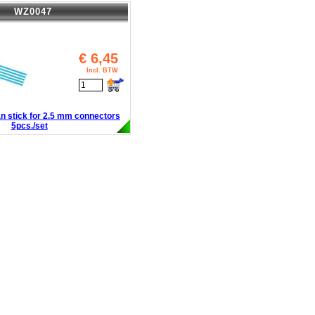
WZ0047
€
6,45
Incl. BTW
an stick for 2.5 mm connectors
5pcs./set