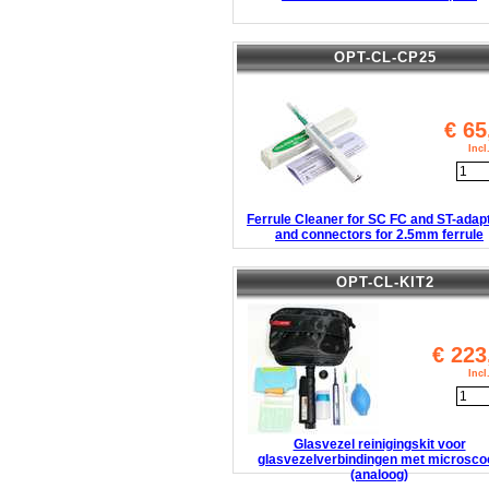
OPT-CL-CP25
€
65
Inc
Ferrule Cleaner for SC FC and ST-adap
and connectors for 2.5mm ferrule
OPT-CL-KIT2
€
223
Inc
Glasvezel reinigingskit voor
glasvezelverbindingen met microsco
(analoog)