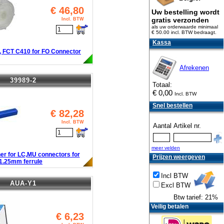
€
46,80
Uw bestelling wordt
gratis verzonden
Incl. BTW
als uw orderwaarde minimaal
€ 50.00 incl. BTW
bedraagt.
Kassa
, FCT C410 for FO Connector
Afrekenen
39989-2
Totaal:
€
0,00
Incl. BTW
Snel bestellen
€
82,28
Incl. BTW
Aantal
Artikel nr.
meer velden
ner for LC,MU connectors for
Prijzen weergeven
1.25mm ferrule
Incl BTW
AUA-Y1
Excl BTW
Btw tarief: 21%
Veilig betalen
€
6,23