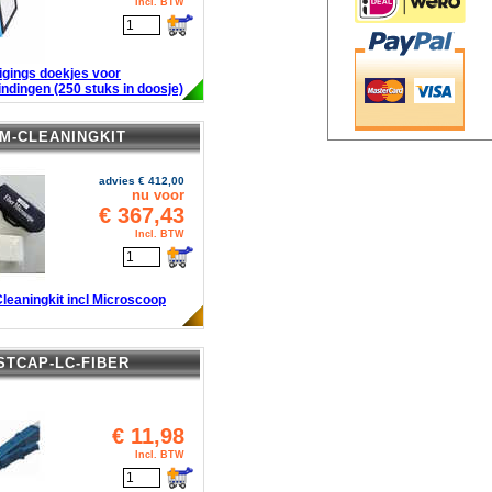
Incl. BTW
igings doekjes voor
ndingen (250 stuks in doosje)
M-CLEANINGKIT
advies €
412,00
nu voor
€
367,43
Incl. BTW
leaningkit incl Microscoop
STCAP-LC-FIBER
€
11,98
Incl. BTW