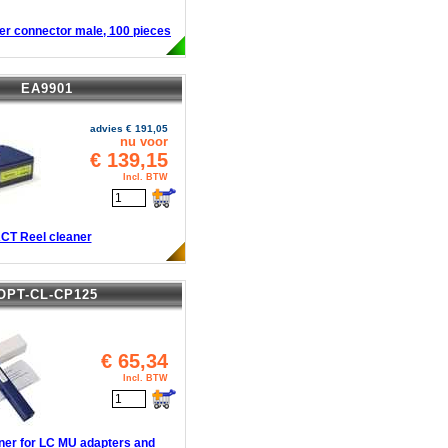
ber connector male, 100 pieces
EA9901
advies €
191,05
nu voor
€
139,15
Incl. BTW
CT Reel cleaner
OPT-CL-CP125
€
65,34
Incl. BTW
ner for LC MU adapters and