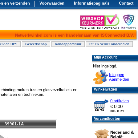
en en verzenden
Voorwaarden
Informatiepagina's
Contact
Netwerkwinkel.com is een handelsnaam van ISConnected B.V.
30V en UPS
Gereedschap
Randapparatuur
PC en Server onderdelen
Mijn Account
Niet ingelogd.
Inloggen
Aanmelden
Winkelwagen
verbinding maken tussen glasvezelkabels en
materialen en technieken.
0 artikelen
€
0,00
Incl. BTW
Verzendkosten
39961-1A
Nederland &
België: