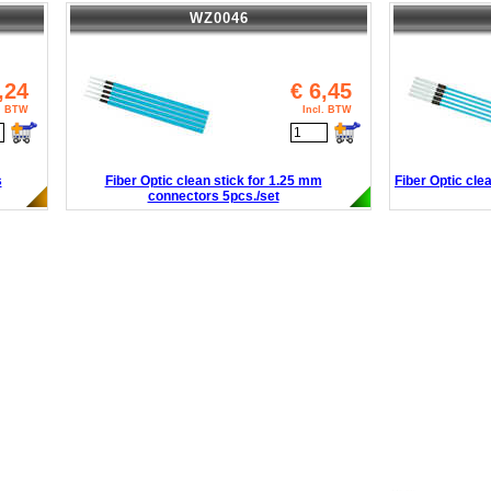
WZ0046
,24
€
6,45
l. BTW
Incl. BTW
s
Fiber Optic clean stick for 1.25 mm
Fiber Optic cle
connectors 5pcs./set