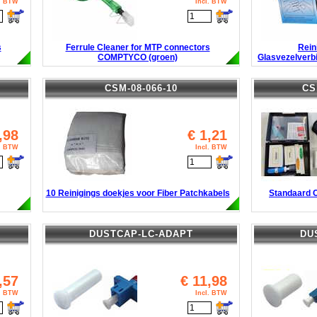
l. BTW
Incl. BTW
s
Ferrule Cleaner for MTP connectors
Rein
COMPTYCO (groen)
Glasvezelverbi
CSM-08-066-10
CS
,98
€
1,21
l. BTW
Incl. BTW
10 Reinigings doekjes voor Fiber Patchkabels
Standaard C
DUSTCAP-LC-ADAPT
DU
,57
€
11,98
l. BTW
Incl. BTW