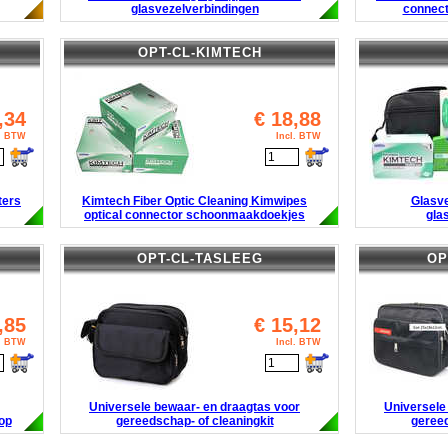
glasvezelverbindingen
connect
OPT-CL-KIMTECH
,34
€
18,88
l. BTW
Incl. BTW
ters
Kimtech Fiber Optic Cleaning Kimwipes
Glasve
optical connector schoonmaakdoekjes
gla
OPT-CL-TASLEEG
OP
,85
€
15,12
l. BTW
Incl. BTW
Universele bewaar- en draagtas voor
Universele
op
gereedschap- of cleaningkit
gereed