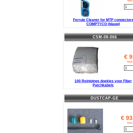
Inc
Ferrule Cleaner for MTP connector
COMPTYCO (blauw)
CSM-08-066
€
9
Inc
100 Reinigings doekjes voor Fiber
Patchkabels
DUSTCAP-GE
€
93
Inc