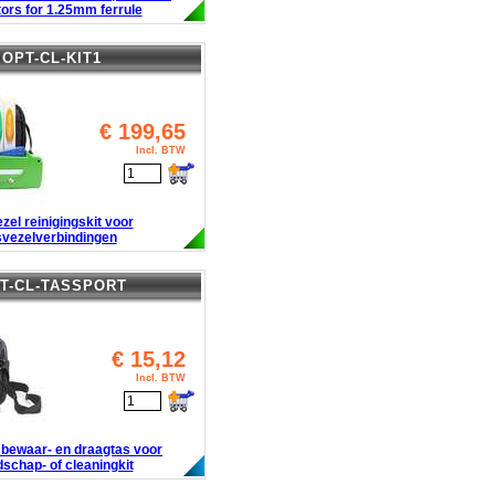
ors for 1.25mm ferrule
OPT-CL-KIT1
€
199,65
Incl. BTW
zel reinigingskit voor
svezelverbindingen
T-CL-TASSPORT
€
15,12
Incl. BTW
 bewaar- en draagtas voor
schap- of cleaningkit