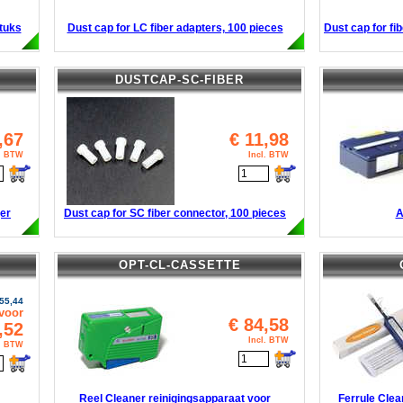
stuks
Dust cap for LC fiber adapters, 100 pieces
Dust cap for fi
DUSTCAP-SC-FIBER
,67
€
11,98
l. BTW
Incl. BTW
ger
Dust cap for SC fiber connector, 100 pieces
A
OPT-CL-CASSETTE
55,44
voor
€
84,58
,52
Incl. BTW
l. BTW
Reel Cleaner reinigingsapparaat voor
Ferrule Clea