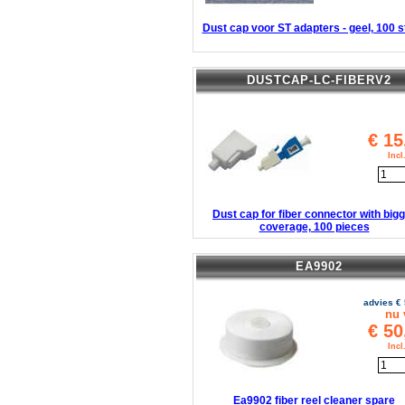
Dust cap voor ST adapters - geel, 100 
DUSTCAP-LC-FIBERV2
€
15
Inc
Dust cap for fiber connector with big
coverage, 100 pieces
EA9902
advies €
nu 
€
50
Inc
Ea9902 fiber reel cleaner spare