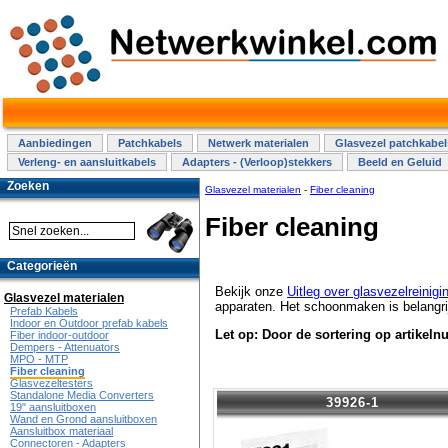
Aanbiedingen
Patchkabels
Netwerk materialen
Glasvezel patchkabel
Verleng- en aansluitkabels
Adapters - (Verloop)stekkers
Beeld en Geluid
Zoeken
Glasvezel materialen
-
Fiber cleaning
Fiber cleaning
Categorieën
Bekijk onze
Uitleg over glasvezelreinigi
Glasvezel materialen
apparaten. Het schoonmaken is belangrij
Prefab Kabels
Indoor en Outdoor prefab kabels
Let op: Door de sortering op artikel
Fiber indoor-outdoor
Dempers - Attenuators
MPO - MTP
Fiber cleaning
Glasvezeltesters
Standalone Media Converters
39926-1
19" aansluitboxen
Wand en Grond aansluitboxen
Aansluitbox materiaal
Connectoren - Adapters