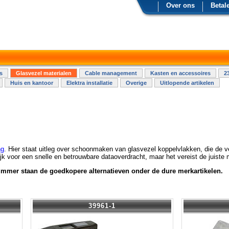
Over ons
Betal
s
Glasvezel materialen
Cable management
Kasten en accessoires
2
Huis en kantoor
Elektra installatie
Overige
Uitlopende artikelen
ng
. Hier staat uitleg over schoonmaken van glasvezel koppelvlakken, die de 
k voor een snelle en betrouwbare dataoverdracht, maar het vereist de juiste 
nummer staan de goedkopere alternatieven onder de dure merkartikelen.
39961-1