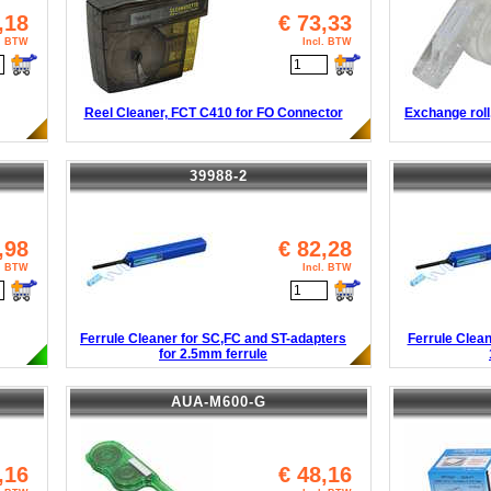
,18
€
73,33
l. BTW
Incl. BTW
Reel Cleaner, FCT C410 for FO Connector
Exchange roll
39988-2
,98
€
82,28
l. BTW
Incl. BTW
Ferrule Cleaner for SC,FC and ST-adapters
Ferrule Clea
for 2.5mm ferrule
AUA-M600-G
,16
€
48,16