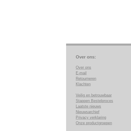
Over ons:
Over ons
E-mail
Retourneren
Klachten
Veilig en betrouwbaar
Stappen Bestelproces
Laatste nieuws
Nieuwsarchief
Privacy verklaring
Onze productgroepen