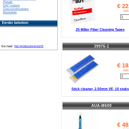
Pigtails
€
22
DAC-kabels
Glasvezelmodules
Inc
Mantelpijp
Eerder bekeken
25 Miller Fiber Cleaning Tapes
39976-1
Ga naar:
het productoverzicht
.
€
18
Inc
Stick cleaner, 2.50mm VE, 10 stuks
AUA-M600
€
48