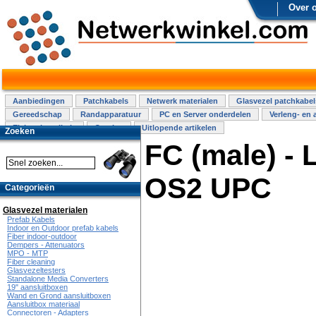
Over 
Aanbiedingen
Patchkabels
Netwerk materialen
Glasvezel patchkabel
Gereedschap
Randapparatuur
PC en Server onderdelen
Verleng- en 
Elektra installatie
Overige
Uitlopende artikelen
Zoeken
FC (male) - 
OS2 UPC
Categorieën
Glasvezel materialen
Prefab Kabels
Indoor en Outdoor prefab kabels
Fiber indoor-outdoor
Dempers - Attenuators
MPO - MTP
Fiber cleaning
Glasvezeltesters
Standalone Media Converters
19" aansluitboxen
Wand en Grond aansluitboxen
Aansluitbox materiaal
Connectoren - Adapters