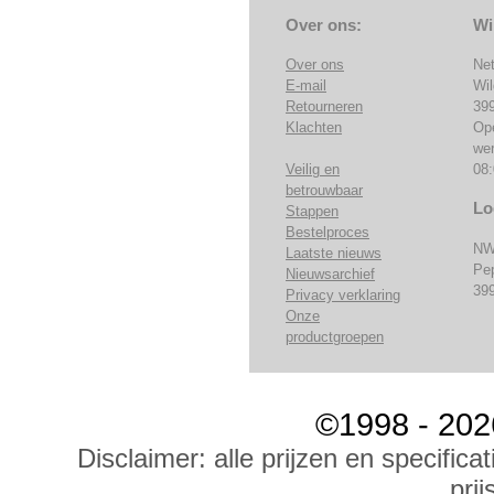
Over ons:
Wi
Over ons
Ne
E-mail
Wi
Retourneren
39
Klachten
Op
we
Veilig en
08:
betrouwbaar
Lo
Stappen
Bestelproces
NW
Laatste nieuws
Pe
Nieuwsarchief
39
Privacy verklaring
Onze
productgroepen
©1998 - 202
Disclaimer: alle prijzen en specific
prij