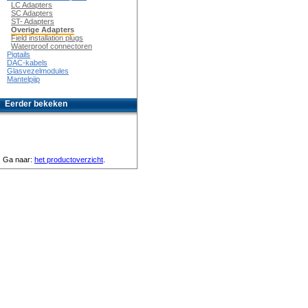
LC Adapters
SC Adapters
ST- Adapters
Overige Adapters
Field installation plugs
Waterproof connectoren
Pigtails
DAC-kabels
Glasvezelmodules
Mantelpijp
Eerder bekeken
Ga naar:
het productoverzicht
.