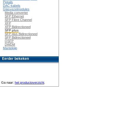
Pigtails
DAC-kabels
Glasvezelmodules
Media converter
SFP Ethernet
SFP Fibre Channel
XFP
XFP Bidirectioneel
SFP plus
SFP plus Bidirectioneel
SFP Bidirectioneel
QSFP
DWDM
Mantelpijp
Eerder bekeken
Ga naar:
het productoverzicht
.