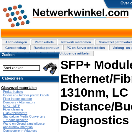
Over 
Aanbiedingen
Patchkabels
Netwerk materialen
Glasvezel patchkabel
Gereedschap
Randapparatuur
PC en Server onderdelen
Verleng- en 
Elektra installatie
Overige
Uitlopende artikelen
Zoeken
SFP+ Modul
Ethernet/Fib
Categorieën
Glasvezel materialen
1310nm, LC 
Prefab Kabels
Indoor en Outdoor prefab kabels
Fiber indoor-outdoor
Distance/Bud
Dempers - Attenuators
MPO - MTP
Fiber cleaning
Glasvezeltesters
Diagnostics
Standalone Media Converters
19" aansluitboxen
Wand en Grond aansluitboxen
Aansluitbox materiaal
Connectoren - Adapters