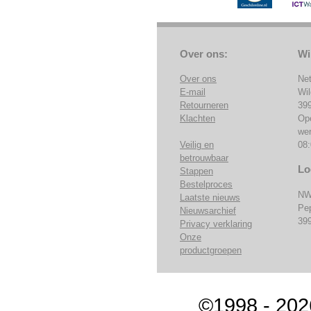
Over ons:
Wi
Over ons
Ne
E-mail
Wi
Retourneren
39
Klachten
Op
we
Veilig en
08:
betrouwbaar
Lo
Stappen
Bestelproces
NW
Laatste nieuws
Pe
Nieuwsarchief
39
Privacy verklaring
Onze
productgroepen
©1998 - 202