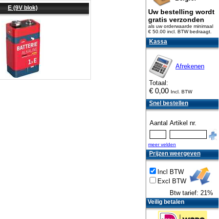
E (9V blok)
Uw bestelling wordt
gratis verzonden
als uw orderwaarde minimaal
€ 50.00 incl. BTW
bedraagt.
Kassa
Afrekenen
Totaal:
€
0,00
Incl. BTW
Snel bestellen
Aantal
Artikel nr.
meer velden
Prijzen weergeven
Incl BTW
Excl BTW
Btw tarief: 21%
Veilig betalen