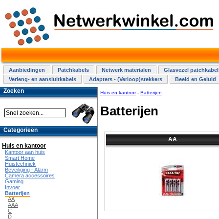
Aanbiedingen
Patchkabels
Netwerk materialen
Glasvezel patchkabel
Verleng- en aansluitkabels
Adapters - (Verloop)stekkers
Beeld en Geluid
Zoeken
Huis en kantoor
-
Batterijen
Batterijen
Categorieën
AA
Huis en kantoor
Kantoor aan huis
Smart Home
Huistechniek
Beveiliging - Alarm
Camera accessoires
Gaming
Invoer
Batterijen
AA
AAA
C
D