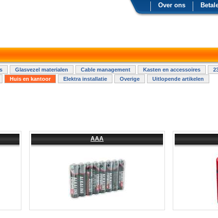
Over ons
Betal
s
Glasvezel materialen
Cable management
Kasten en accessoires
2
Huis en kantoor
Elektra installatie
Overige
Uitlopende artikelen
AAA