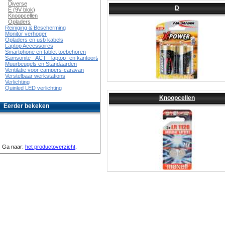
Diverse
D
E (9V blok)
Knoopcellen
Opladers
Reiniging & Bescherming
Monitor verhoger
Opladers en usb kabels
Laptop Accessoires
Smartphone en tablet toebehoren
Samsonite - ACT - laptop- en kantoortassen
Muurbeugels en Standaarden
Ventilatie voor campers-caravan
Verstelbaar werkstations
Verlichting
Quinled LED verlichting
Knoopcellen
Eerder bekeken
Ga naar:
het productoverzicht
.