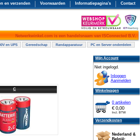
en en verzenden
Voorwaarden
Informatiepagina's
Contact
Netwerkwinkel.com is een handelsnaam van ISConnected B.V.
30V en UPS
Gereedschap
Randapparatuur
PC en Server onderdelen
Mijn Account
Niet ingelogd.
Inloggen
Aanmelden
C
Winkelwagen
0 artikelen
€
0,00
Incl. BTW
Verzendkosten
Nederland &
België: