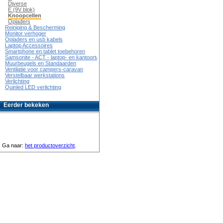
Diverse
E (9V blok)
Knoopcellen
Opladers
Reiniging & Bescherming
Monitor verhoger
Opladers en usb kabels
Laptop Accessoires
Smartphone en tablet toebehoren
Samsonite - ACT - laptop- en kantoortassen
Muurbeugels en Standaarden
Ventilatie voor campers-caravan
Verstelbaar werkstations
Verlichting
Quinled LED verlichting
Eerder bekeken
Ga naar:
het productoverzicht
.