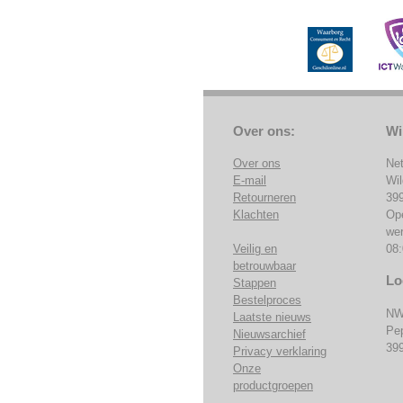
Over ons:
Wi
Over ons
Ne
E-mail
Wi
Retourneren
39
Klachten
Op
we
Veilig en
08:
betrouwbaar
Lo
Stappen
Bestelproces
NW
Laatste nieuws
Pe
Nieuwsarchief
39
Privacy verklaring
Onze
productgroepen