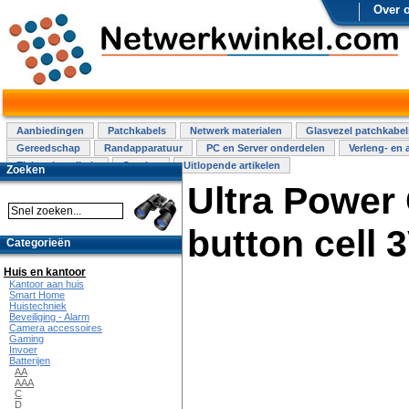
Over 
Aanbiedingen
Patchkabels
Netwerk materialen
Glasvezel patchkabel
Gereedschap
Randapparatuur
PC en Server onderdelen
Verleng- en 
Elektra installatie
Overige
Uitlopende artikelen
Zoeken
Ultra Power
button cell 
Categorieën
Huis en kantoor
Kantoor aan huis
Smart Home
Huistechniek
Beveiliging - Alarm
Camera accessoires
Gaming
Invoer
Batterijen
AA
AAA
C
D