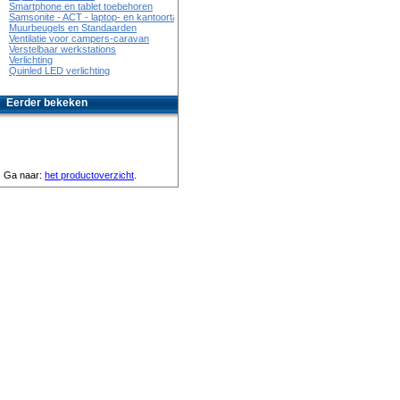
Smartphone en tablet toebehoren
Samsonite - ACT - laptop- en kantoortassen
Muurbeugels en Standaarden
Ventilatie voor campers-caravan
Verstelbaar werkstations
Verlichting
Quinled LED verlichting
Eerder bekeken
Ga naar:
het productoverzicht
.