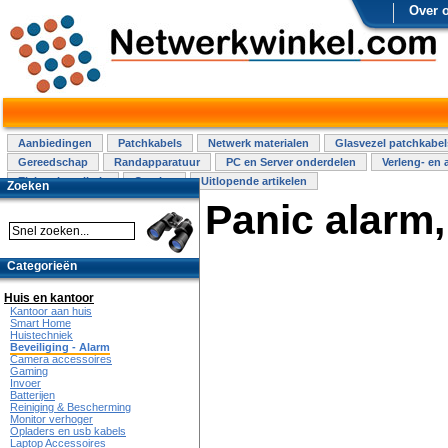
Over 
Aanbiedingen
Patchkabels
Netwerk materialen
Glasvezel patchkabel
Gereedschap
Randapparatuur
PC en Server onderdelen
Verleng- en 
Elektra installatie
Overige
Uitlopende artikelen
Zoeken
Panic alarm,
Categorieën
Huis en kantoor
Kantoor aan huis
Smart Home
Huistechniek
Beveiliging - Alarm
Camera accessoires
Gaming
Invoer
Batterijen
Reiniging & Bescherming
Monitor verhoger
Opladers en usb kabels
Laptop Accessoires