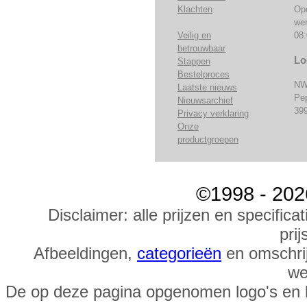
Klachten
Op
we
Veilig en
08:
betrouwbaar
Lo
Stappen
Bestelproces
NW
Laatste nieuws
Pe
Nieuwsarchief
39
Privacy verklaring
Onze
productgroepen
©1998 - 202
Disclaimer: alle prijzen en specific
prij
Afbeeldingen,
categorieën
en omschrij
we
De op deze pagina opgenomen logo's en 