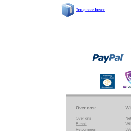
Terug naar boven
Over ons:
Wi
Over ons
Ne
E-mail
Wi
Retourneren
39