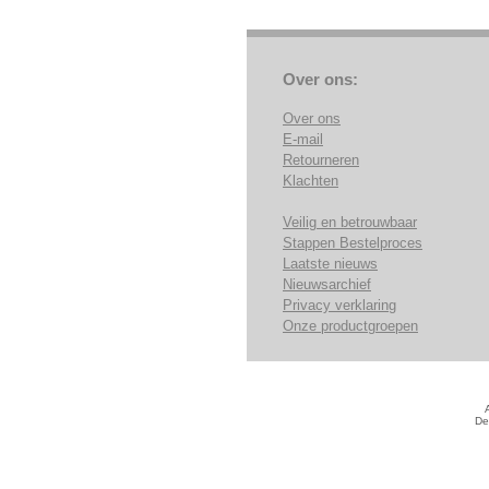
Over ons:
Over ons
E-mail
Retourneren
Klachten
Veilig en betrouwbaar
Stappen Bestelproces
Laatste nieuws
Nieuwsarchief
Privacy verklaring
Onze productgroepen
De