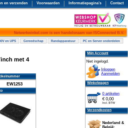
en en verzenden
Voorwaarden
Informatiepagina's
Contact
Netwerkwinkel.com is een handelsnaam van ISConnected B.V.
30V en UPS
Gereedschap
Randapparatuur
PC en Server onderdelen
Mijn Account
7inch met 4
Niet ingelogd.
Inloggen
Aanmelden
tikelnummer
Winkelwagen
EW1253
to
0 artikelen
€
0,00
Incl. BTW
Verzendkosten
Nederland &
België: