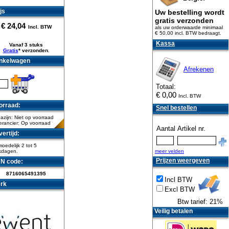
js
Uw bestelling wordt
gratis verzonden
€
24,04
Incl. BTW
als uw orderwaarde minimaal
€ 50.00 incl. BTW
bedraagt.
Kassa
Vanaf 3 stuks
Gratis
* verzonden.
nkelwagen
Afrekenen
Totaal:
€
0,00
Incl. BTW
orraad:
Snel bestellen
zijn: Niet op voorraad
erancier: Op voorraad
Aantal
Artikel nr.
ertijd:
oedelijk 2 tot 5
kdagen.
meer velden
Prijzen weergeven
N code:
8716065491395
Incl BTW
rk
Excl BTW
Btw tarief: 21%
Veilig betalen