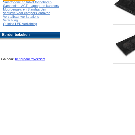
Smartphone en tablet toebehoren
Samsonite - ACT - laptop- en kantoortassen
Muurbeugels en Standaarden
Ventilatie voor campers-caravan
Verstelbaar werkstations
Verlichting
Quinled LED verlichting
Eerder bekeken
Ga naar:
het productoverzicht
.