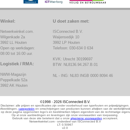
Winkel:
U doet zaken met:
Netwerkwinkel.com.
ISConnected B.V.
Wilgenkade 2a
Waijensedijk 10
3992 LL Houten
3992 LP Houten
Open op werkdagen:
Telefoon: 030-634 0 634
08:00 tot 16:00 uur.
KVK: Utrecht 30199697
Logistiek / RMA:
BTW: NL8136.94.267.B.01
NWW-Magazijn
NL - ING: NL83 INGB 0000 8094 46
Peppelkade 52a
3992 AK Houten
©1998 - 2026 ISConnected B.V.
Disclaimer: alle prijzen en specificaties zijn onder voorbehoud van typefouten en prijswijzigingen.
Afbeeldingen,
categorieën
en omschrijvingen van producten kunnen afwijken van de werkelijkheid
 op deze pagina opgenomen logo's en beeldmerken blijven eigendom van de rechtmatige eigena
Op al onze aanbiedingen en leveringen zijn onze voorwaarden van toepassing.
Gebruik van deze site betekent dat u onze
algemene voorwaarden
accepteert.
Netwerkwinkel.com - onderdeel van ISConnected B.V
LT: 0.50967
v2.0