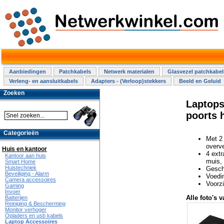
Aanbiedingen
Patchkabels
Netwerk materialen
Glasvezel patchkabel
Verleng- en aansluitkabels
Adapters - (Verloop)stekkers
Beeld en Geluid
Zoeken
Laptops
poorts 
Categorieën
Met 2 
overve
Huis en kantoor
4 extr
Kantoor aan huis
muis, 
Smart Home
Huistechniek
Gesch
Beveiliging - Alarm
Voedi
Camera accessoires
Voorz
Gaming
Invoer
Alle foto's v
Batterijen
Reiniging & Bescherming
Monitor verhoger
Opladers en usb kabels
Laptop Accessoires