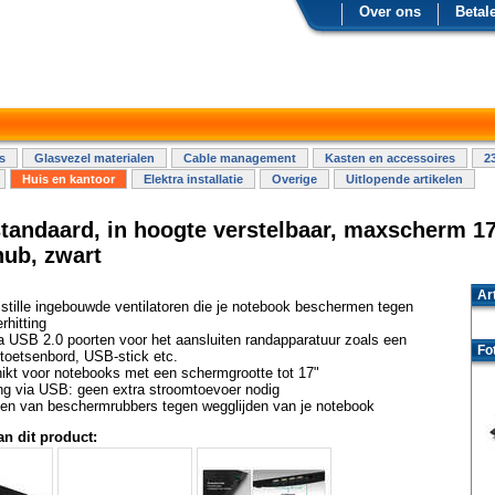
Over ons
Betal
s
Glasvezel materialen
Cable management
Kasten en accessoires
2
Huis en kantoor
Elektra installatie
Overige
Uitlopende artikelen
tandaard, in hoogte verstelbaar, maxscherm 1
hub, zwart
Ar
stille ingebouwde ventilatoren die je notebook beschermen tegen
rhitting
a USB 2.0 poorten voor het aansluiten randapparatuur zoals een
Fo
toetsenbord, USB-stick etc.
ikt voor notebooks met een schermgrootte tot 17"
ng via USB: geen extra stroomtoevoer nodig
ien van beschermrubbers tegen wegglijden van je notebook
an dit product: