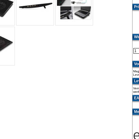
Pri
Wi
Vo
Maga
Lev
Lev
Verm
wer
EA
Me