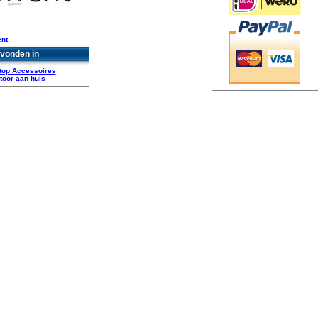
nt
vonden in
top Accessoires
toor aan huis