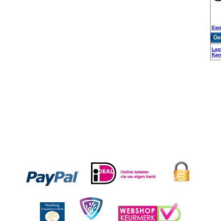
Ewe
Ge
Lap
Kan