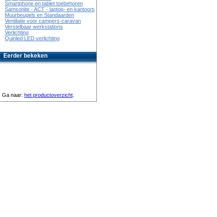
Smartphone en tablet toebehoren
Samsonite - ACT - laptop- en kantoortassen
Muurbeugels en Standaarden
Ventilatie voor campers-caravan
Verstelbaar werkstations
Verlichting
Quinled LED verlichting
Eerder bekeken
Ga naar:
het productoverzicht
.