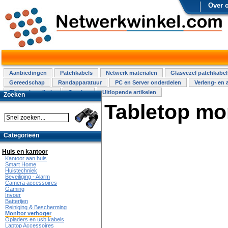
Over 
Aanbiedingen
Patchkabels
Netwerk materialen
Glasvezel patchkabel
Gereedschap
Randapparatuur
PC en Server onderdelen
Verleng- en 
Elektra installatie
Overige
Uitlopende artikelen
Zoeken
Tabletop mon
Categorieën
Huis en kantoor
Kantoor aan huis
Smart Home
Huistechniek
Beveiliging - Alarm
Camera accessoires
Gaming
Invoer
Batterijen
Reiniging & Bescherming
Monitor verhoger
Opladers en usb kabels
Laptop Accessoires