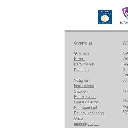
Over ons:
Wi
Over ons
Ne
E-mail
Wi
Retourneren
39
Klachten
Op
we
Veilig en
08:
betrouwbaar
Lo
Stappen
Bestelproces
NW
Laatste nieuws
Pe
Nieuwsarchief
39
Privacy verklaring
Onze
productgroepen