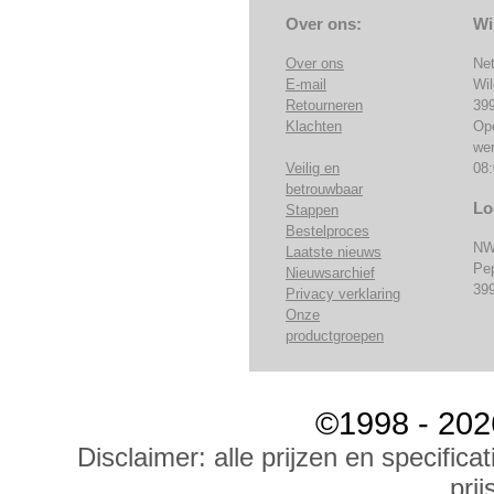
Over ons:
Wi
Over ons
Ne
E-mail
Wi
Retourneren
39
Klachten
Op
we
Veilig en
08:
betrouwbaar
Lo
Stappen
Bestelproces
NW
Laatste nieuws
Pe
Nieuwsarchief
39
Privacy verklaring
Onze
productgroepen
©1998 - 202
Disclaimer: alle prijzen en specific
prij