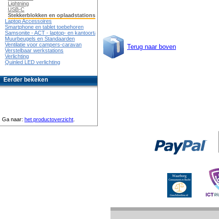
Lightning
USB-C
Stekkerblokken en oplaadstations
Laptop Accessoires
Smartphone en tablet toebehoren
Samsonite - ACT - laptop- en kantoortassen
Muurbeugels en Standaarden
Ventilatie voor campers-caravan
Terug naar boven
Verstelbaar werkstations
Verlichting
Quinled LED verlichting
Eerder bekeken
Ga naar:
het productoverzicht
.