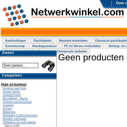
Over 
Aanbiedingen
Patchkabels
Netwerk materialen
Glasvezel patchkabel
Gereedschap
Randapparatuur
PC en Server onderdelen
Verleng- en 
Elektra installatie
Overige
Uitlopende artikelen
Zoeken
Geen producten
Categorieën
Huis en kantoor
Kantoor aan huis
Smart Home
Huistechniek
Beveiliging - Alarm
Camera accessoires
Gaming
Invoer
Batterijen
Reiniging & Bescherming
Monitor verhoger
Opladers en usb kabels
Micro USB