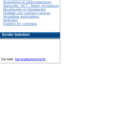
Smartphone en tablet toebehoren
Samsonite - ACT - laptop- en kantoortassen
Muurbeugels en Standaarden
Ventilatie voor campers-caravan
Verstelbaar werkstations
Verlichting
Quinled LED verlichting
Eerder bekeken
Ga naar:
het productoverzicht
.