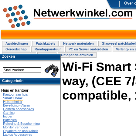
Over 
Aanbiedingen
Patchkabels
Netwerk materialen
Glasvezel patchkabel
Gereedschap
Randapparatuur
PC en Server onderdelen
Verleng- en 
Elektra installatie
Overige
Uitlopende artikelen
Zoeken
Wi-Fi Smart 
way, (CEE 7/
Categorieën
Huis en kantoor
compatible,
Kantoor aan huis
Smart Home
Huistechniek
Beveiliging - Alarm
Camera accessoires
Gaming
Invoer
Batterijen
Reiniging & Bescherming
Monitor verhoger
Opladers en usb kabels
Laptop Accessoires