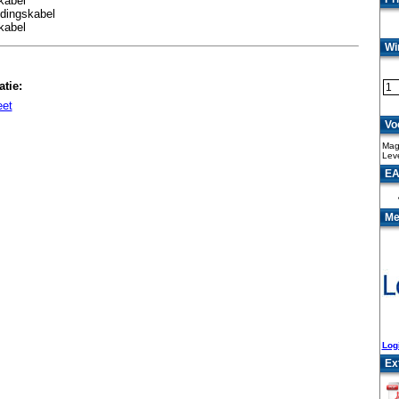
kabel
ndingskabel
kabel
Wi
tie:
eet
Vo
Mag
Lev
EA
Me
Log
Ex