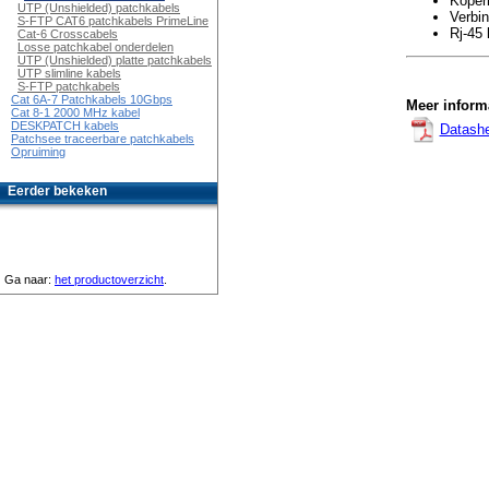
Koper
UTP (Unshielded) patchkabels
Verbi
S-FTP CAT6 patchkabels PrimeLine
Rj-45 
Cat-6 Crosscabels
Losse patchkabel onderdelen
UTP (Unshielded) platte patchkabels
UTP slimline kabels
S-FTP patchkabels
Cat 6A-7 Patchkabels 10Gbps
Meer informa
Cat 8-1 2000 MHz kabel
DESKPATCH kabels
Datash
Patchsee traceerbare patchkabels
Opruiming
Eerder bekeken
Ga naar:
het productoverzicht
.