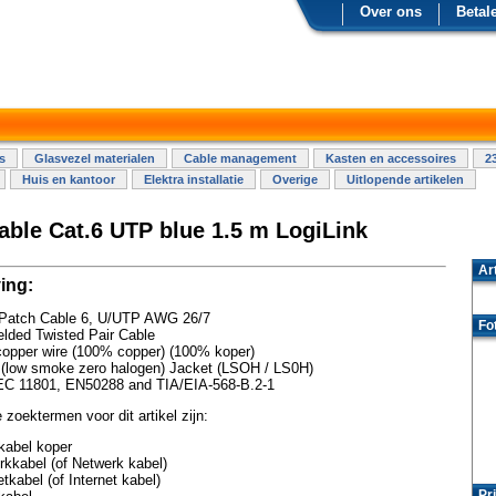
Over ons
Betal
s
Glasvezel materialen
Cable management
Kasten en accessoires
2
Huis en kantoor
Elektra installatie
Overige
Uitlopende artikelen
able Cat.6 UTP blue 1.5 m LogiLink
Ar
ing:
Patch Cable 6, U/UTP AWG 26/7
Fo
lded Twisted Pair Cable
copper wire (100% copper) (100% koper)
(low smoke zero halogen) Jacket (LSOH / LS0H)
EC 11801, EN50288 and TIA/EIA-568-B.2-1
 zoektermen voor dit artikel zijn:
kabel koper
kkabel (of Netwerk kabel)
etkabel (of Internet kabel)
Pri