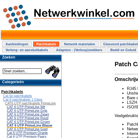
Aanbiedingen
Patchkabels
Netwerk materialen
Glasvezel patchkabel
Verleng- en aansluitkabels
Adapters - (Verloop)stekkers
Beeld en Geluid
Zoeken
Patch C
Omschrijv
Categorieën
RJ45 
Patchkabels
Unshie
Cat.5e patchkabels
Bare 
Cat-6 patchkabels 1 Gbps
LSZH 
CAT6 UTP patchkabels PrimeLine
ISO/I
CAT 6 UTP PrimeLine Wit
CAT 6 UTP PrimeLine Grijs
CAT 6 UTP PrimeLine Zwart
Veelgebruikte
CAT 6 UTP PrimeLine Rood
CAT 6 UTP PrimeLine Groen
Patch
CAT 6 UTP PrimeLine Blauw
Netwer
CAT 6 UTP PrimeLine Geel
Cat 6 UTP Premium Oranje
Intern
Cat 6 UTP Premium Paars