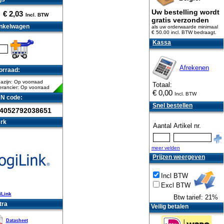
Uw bestelling wordt
€
2,03
Incl. BTW
gratis verzonden
nkelwagen
als uw orderwaarde minimaal
€ 50.00 incl. BTW
bedraagt.
Kassa
Afrekenen
orraad:
azijn: Op voorraad
Totaal:
erancier: Op voorraad
€
0,00
Incl. BTW
N code:
Snel bestellen
4052792038651
rk
Aantal
Artikel nr.
meer velden
Prijzen weergeven
Incl BTW
Excl BTW
iLink
Btw tarief: 21%
tra
Veilig betalen
Datasheet