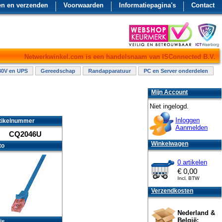
en en verzenden
Voorwaarden
Informatiepagina's
Contact
Netwerkwinkel.com is een handelsnaam van ISConnected B.V.
30V en UPS
Gereedschap
Randapparatuur
PC en Server onderdelen
Mijn Account
Niet ingelogd.
Inloggen
tikelnummer
Aanmelden
CQ2046U
Winkelwagen
to
0 artikelen
€
0,00
Incl. BTW
Verzendkosten
Nederland &
België:
js