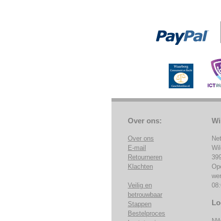
Over ons:
Wi
Over ons
Ne
E-mail
Wi
Retourneren
39
Klachten
Op
we
Veilig en
08:
betrouwbaar
Lo
Stappen
Bestelproces
NW