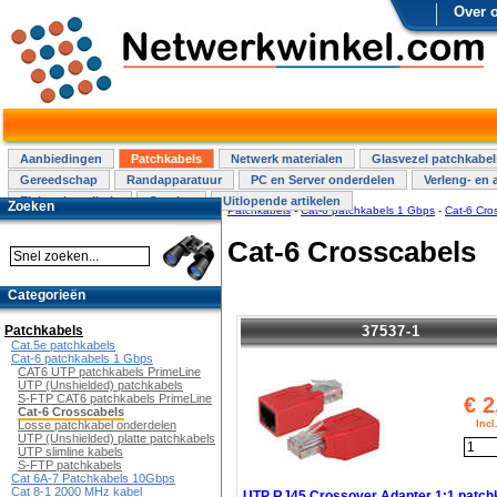
Over 
Aanbiedingen
Patchkabels
Netwerk materialen
Glasvezel patchkabel
Gereedschap
Randapparatuur
PC en Server onderdelen
Verleng- en 
Elektra installatie
Overige
Uitlopende artikelen
Zoeken
Patchkabels
-
Cat-6 patchkabels 1 Gbps
-
Cat-6 Cro
Cat-6 Crosscabels
Categorieën
37537-1
Patchkabels
Cat.5e patchkabels
Cat-6 patchkabels 1 Gbps
CAT6 UTP patchkabels PrimeLine
UTP (Unshielded) patchkabels
S-FTP CAT6 patchkabels PrimeLine
€
2
Cat-6 Crosscabels
Inc
Losse patchkabel onderdelen
UTP (Unshielded) platte patchkabels
UTP slimline kabels
S-FTP patchkabels
Cat 6A-7 Patchkabels 10Gbps
Cat 8-1 2000 MHz kabel
UTP RJ45 Crossover Adapter 1:1 patch