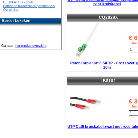
DESKPATCH kabels
naar kruiskabel
Patchsee traceerbare patchkabels
Opruiming
CQ2029X
Eerder bekeken
€
6
Inc
Ga naar:
het productoverzicht
.
Patch Cable Cat.6 S/FTP - Crossover, 
10m
IB8102
€
3
Inc
UTP Cat6 kruiskabel zwart met rode tul