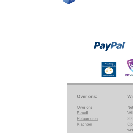
Over ons:
Wi
Over ons
Ne
E-mail
Wi
Retourneren
39
Klachten
Op
we