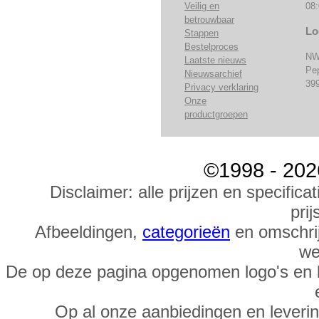
Veilig en
08:
betrouwbaar
Lo
Stappen
Bestelproces
NW
Laatste nieuws
Pe
Nieuwsarchief
39
Privacy verklaring
Onze
productgroepen
©1998 - 202
Disclaimer: alle prijzen en specific
prij
Afbeeldingen,
categorieën
en omschrij
we
De op deze pagina opgenomen logo's en 
Op al onze aanbiedingen en leveri