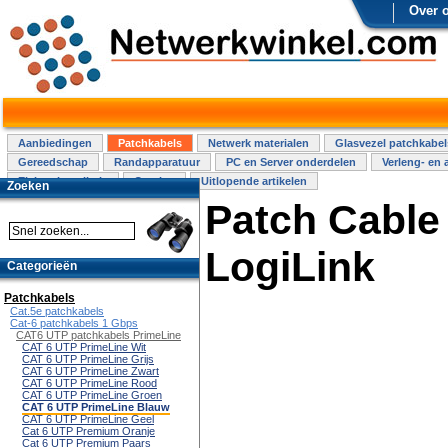
Over 
Aanbiedingen
Patchkabels
Netwerk materialen
Glasvezel patchkabel
Gereedschap
Randapparatuur
PC en Server onderdelen
Verleng- en 
Elektra installatie
Overige
Uitlopende artikelen
Zoeken
Patch Cable
LogiLink
Categorieën
Patchkabels
Cat.5e patchkabels
Cat-6 patchkabels 1 Gbps
CAT6 UTP patchkabels PrimeLine
CAT 6 UTP PrimeLine Wit
CAT 6 UTP PrimeLine Grijs
CAT 6 UTP PrimeLine Zwart
CAT 6 UTP PrimeLine Rood
CAT 6 UTP PrimeLine Groen
CAT 6 UTP PrimeLine Blauw
CAT 6 UTP PrimeLine Geel
Cat 6 UTP Premium Oranje
Cat 6 UTP Premium Paars