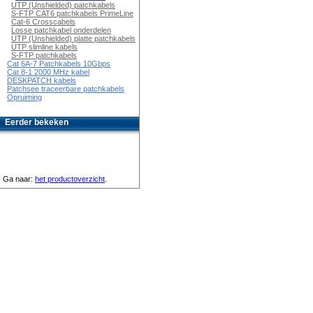
UTP (Unshielded) patchkabels
S-FTP CAT6 patchkabels PrimeLine
Cat-6 Crosscabels
Losse patchkabel onderdelen
UTP (Unshielded) platte patchkabels
UTP slimline kabels
S-FTP patchkabels
Cat 6A-7 Patchkabels 10Gbps
Cat 8-1 2000 MHz kabel
DESKPATCH kabels
Patchsee traceerbare patchkabels
Opruiming
Eerder bekeken
Ga naar:
het productoverzicht
.