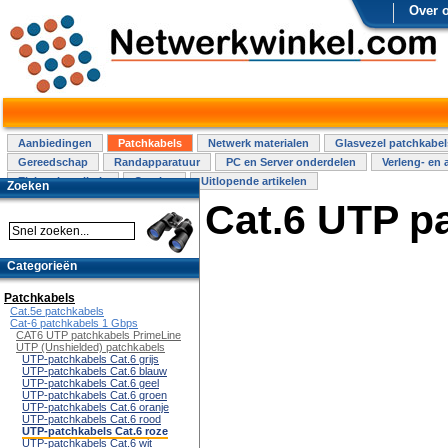
Over 
Aanbiedingen
Patchkabels
Netwerk materialen
Glasvezel patchkabel
Gereedschap
Randapparatuur
PC en Server onderdelen
Verleng- en 
Elektra installatie
Overige
Uitlopende artikelen
Zoeken
Cat.6 UTP p
Categorieën
Patchkabels
Cat.5e patchkabels
Cat-6 patchkabels 1 Gbps
CAT6 UTP patchkabels PrimeLine
UTP (Unshielded) patchkabels
UTP-patchkabels Cat.6 grijs
UTP-patchkabels Cat.6 blauw
UTP-patchkabels Cat.6 geel
UTP-patchkabels Cat.6 groen
UTP-patchkabels Cat.6 oranje
UTP-patchkabels Cat.6 rood
UTP-patchkabels Cat.6 roze
UTP-patchkabels Cat.6 wit