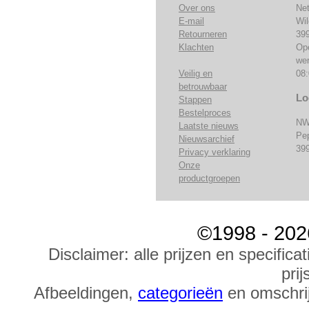
Over ons
Ne
E-mail
Wi
Retourneren
39
Klachten
Op
we
Veilig en
08:
betrouwbaar
Lo
Stappen
Bestelproces
NW
Laatste nieuws
Pe
Nieuwsarchief
39
Privacy verklaring
Onze
productgroepen
©1998 - 202
Disclaimer: alle prijzen en specific
prij
Afbeeldingen,
categorieën
en omschrij