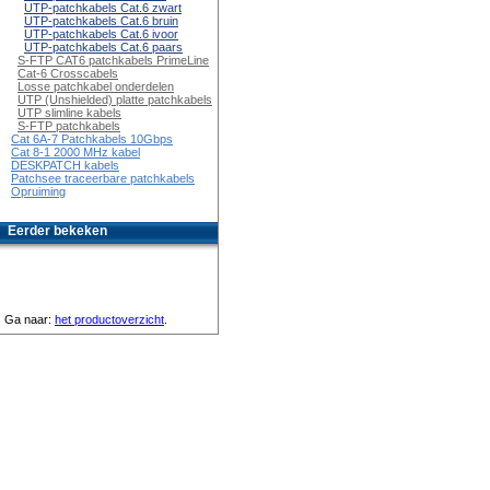
UTP-patchkabels Cat.6 zwart
UTP-patchkabels Cat.6 bruin
UTP-patchkabels Cat.6 ivoor
UTP-patchkabels Cat.6 paars
S-FTP CAT6 patchkabels PrimeLine
Cat-6 Crosscabels
Losse patchkabel onderdelen
UTP (Unshielded) platte patchkabels
UTP slimline kabels
S-FTP patchkabels
Cat 6A-7 Patchkabels 10Gbps
Cat 8-1 2000 MHz kabel
DESKPATCH kabels
Patchsee traceerbare patchkabels
Opruiming
Eerder bekeken
Ga naar:
het productoverzicht
.