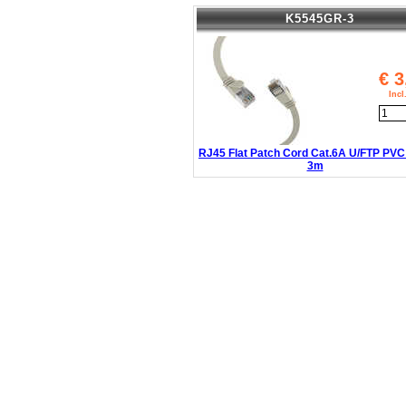
K5545GR-3
€
3
Inc
RJ45 Flat Patch Cord Cat.6A U/FTP PVC
3m