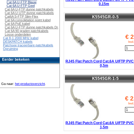
Cat 6A U-FTP Blauw
0.15m
Cat 6A U-FTP Geel
Cat 6A U-FTP dunne patchkabels
Cat 6A U-UTP dunne patchkabels
K5545GR-0-5
Cat6A S-FTP Slim-Flex
Cat 6A consolidation point kabel
Cat 6A PoE kabel
Cat 6A U-FTP dunne patchkabels Draaibaar
Cat 6A 90 graden patchkabels
Losse onderdelen
€
2
Cat 8-1 2000 MHz kabel
DESKPATCH kabels
Inc
Patchsee traceerbare patchkabels
Opruiming
Eerder bekeken
RJ45 Flat Patch Cord Cat.6A U/FTP PVC
0,5m
K5545GR-1-5
Ga naar:
het productoverzicht
.
€
2
Inc
RJ45 Flat Patch Cord Cat.6A U/FTP PVC
1,5m