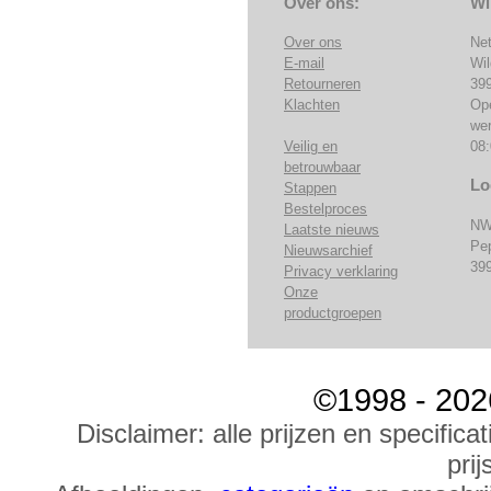
Over ons:
Wi
Over ons
Ne
E-mail
Wi
Retourneren
39
Klachten
Op
we
Veilig en
08:
betrouwbaar
Lo
Stappen
Bestelproces
NW
Laatste nieuws
Pe
Nieuwsarchief
39
Privacy verklaring
Onze
productgroepen
©1998 - 202
Disclaimer: alle prijzen en specific
prij