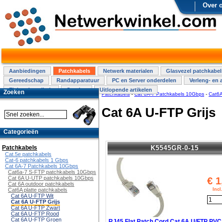
Over 
Aanbiedingen
Patchkabels
Netwerk materialen
Glasvezel patchkabel
Gereedschap
Randapparatuur
PC en Server onderdelen
Verleng- en 
Elektra installatie
Overige
Uitlopende artikelen
Zoeken
Patchkabels
-
Cat 6A-7 Patchkabels 10Gbps
-
Cat6A
Cat 6A U-FTP Grijs
Categorieën
K5545GR-0-15
Patchkabels
Cat.5e patchkabels
Cat-6 patchkabels 1 Gbps
Cat 6A-7 Patchkabels 10Gbps
Cat6a-7 S-FTP patchkabels 10Gbps
Cat 6A U-UTP patchkabels 10Gbps
€
1
Cat 6A outdoor patchkabels
Inc
Cat6A platte patchkabels
Cat 6A U-FTP Wit
Cat 6A U-FTP Grijs
Cat 6A U-FTP Zwart
Cat 6A U-FTP Rood
Cat 6A U-FTP Groen
RJ45 Flat Patch Cord Cat.6A U/FTP PVC