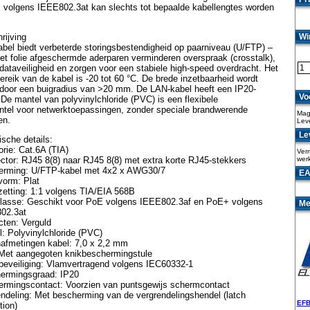
 volgens IEEE802.3at kan slechts tot bepaalde kabellengtes worden
rijving
Wi
bel biedt verbeterde storingsbestendigheid op paarniveau (U/FTP) –
met folie afgeschermde aderparen verminderen overspraak (crosstalk),
dataveiligheid en zorgen voor een stabiele high-speed overdracht. Het
reik van de kabel is -20 tot 60 °C. De brede inzetbaarheid wordt
door een buigradius van >20 mm. De LAN-kabel heeft een IP20-
Vo
. De mantel van polyvinylchloride (PVC) is een flexibele
tel voor netwerktoepassingen, zonder speciale brandwerende
Maga
en.
Lev
Lev
sche details:
rie: Cat.6A (TIA)
Verm
tor: RJ45 8(8) naar RJ45 8(8) met extra korte RJ45-stekkers
wer
erming: U/FTP-kabel met 4x2 x AWG30/7
EA
vorm: Plat
etting: 1:1 volgens TIA/EIA 568B
lasse: Geschikt voor PoE volgens IEEE802.3af en PoE+ volgens
Me
02.3at
cten: Verguld
: Polyvinylchloride (PVC)
nafmetingen kabel: 7,0 x 2,2 mm
 Met aangegoten knikbeschermingstule
beveiliging: Vlamvertragend volgens IEC60332-1
ermingsgraad: IP20
ermingscontact: Voorzien van puntsgewijs schermcontact
ndeling: Met bescherming van de vergrendelingshendel (latch
EFB
tion)