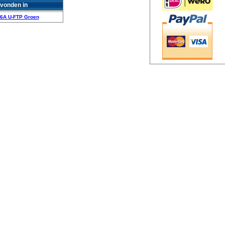
vonden in
 6A U-FTP Groen