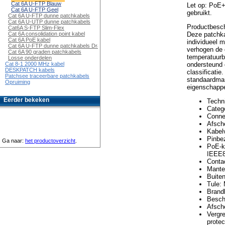
Cat 6A U-FTP Blauw
Let op: PoE+
Cat 6A U-FTP Geel
gebruikt.
Cat 6A U-FTP dunne patchkabels
Cat 6A U-UTP dunne patchkabels
Productbesch
Cat6A S-FTP Slim-Flex
Deze patchka
Cat 6A consolidation point kabel
Cat 6A PoE kabel
individueel 
Cat 6A U-FTP dunne patchkabels Draaibaar
verhogen de 
Cat 6A 90 graden patchkabels
temperatuurbe
Losse onderdelen
ondersteund 
Cat 8-1 2000 MHz kabel
DESKPATCH kabels
classificatie
Patchsee traceerbare patchkabels
standaardman
Opruiming
eigenschapp
Eerder bekeken
Techni
Catego
Connec
Afsch
Kabel
Pinbez
Ga naar:
het productoverzicht
.
PoE-k
IEEE8
Conta
Mantel
Buite
Tule:
Brand
Besch
Afsch
Vergre
protec