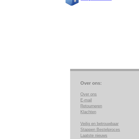
Over ons:
Over ons
E-mail
Retourneren
Klachten
Veilig en betrouwbaar
Stappen Bestelproces
Laatste nieuws