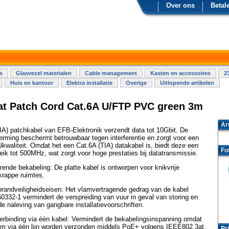
Over ons
Betal
s
Glasvezel materialen
Cable management
Kasten en accessoires
2
Huis en kantoor
Elektra installatie
Overige
Uitlopende artikelen
at Patch Cord Cat.6A U/FTP PVC green 3m
Ar
IA) patchkabel van EFB-Elektronik verzendt data tot 10Gbit. De
rming beschermt betrouwbaar tegen interferentie en zorgt voor een
kwaliteit. Omdat het een Cat.6A (TIA) datakabel is, biedt deze een
Fo
eik tot 500MHz, wat zorgt voor hoge prestaties bij datatransmissie.
ende bekabeling: De platte kabel is ontworpen voor knikvrije
 krappe ruimtes.
brandveiligheidseisen: Het vlamvertragende gedrag van de kabel
0332-1 vermindert de verspreiding van vuur in geval van storing en
e naleving van gangbare installatievoorschriften.
erbinding via één kabel: Vermindert de bekabelingsinspanning omdat
om via één lijn worden verzonden middels PoE+ volgens IEEE802.3at.
Pri