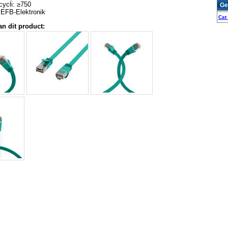
ycli: ≥750
Ge
 EFB-Elektronik
Cat
an dit product: