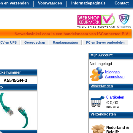
en en verzenden
Voorwaarden
Informatiepagina's
Contact
Netwerkwinkel.com is een handelsnaam van ISConnected B.V.
30V en UPS
Gereedschap
Randapparatuur
PC en Server onderdelen
Mijn Account
Niet ingelogd.
Inloggen
tikelnummer
Aanmelden
K5545GN-3
Winkelwagen
to
0 artikelen
€
0,00
Incl. BTW
Verzendkosten
Nederland &
België:
js