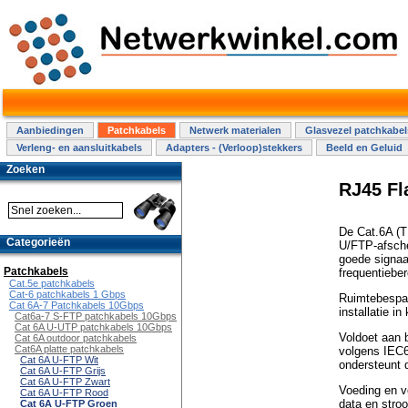
Aanbiedingen
Patchkabels
Netwerk materialen
Glasvezel patchkabel
Verleng- en aansluitkabels
Adapters - (Verloop)stekkers
Beeld en Geluid
Zoeken
RJ45 Fl
De Cat.6A (T
Categorieën
U/FTP-afsche
goede signaal
Patchkabels
frequentieber
Cat.5e patchkabels
Cat-6 patchkabels 1 Gbps
Ruimtebespar
Cat 6A-7 Patchkabels 10Gbps
installatie in
Cat6a-7 S-FTP patchkabels 10Gbps
Cat 6A U-UTP patchkabels 10Gbps
Voldoet aan 
Cat 6A outdoor patchkabels
Cat6A platte patchkabels
volgens IEC6
Cat 6A U-FTP Wit
ondersteunt d
Cat 6A U-FTP Grijs
Cat 6A U-FTP Zwart
Voeding en v
Cat 6A U-FTP Rood
data en stro
Cat 6A U-FTP Groen