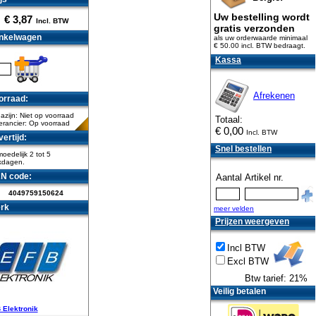
Uw bestelling wordt
€
3,87
Incl. BTW
gratis verzonden
nkelwagen
als uw orderwaarde minimaal
€ 50.00 incl. BTW
bedraagt.
Kassa
Afrekenen
orraad:
zijn: Niet op voorraad
Totaal:
erancier: Op voorraad
€
0,00
Incl. BTW
ertijd:
Snel bestellen
oedelijk 2 tot 5
kdagen.
N code:
Aantal
Artikel nr.
4049759150624
rk
meer velden
Prijzen weergeven
Incl BTW
Excl BTW
Btw tarief: 21%
Veilig betalen
 Elektronik