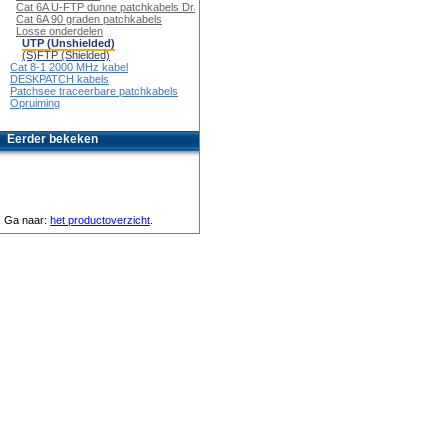
Cat 6A U-FTP dunne patchkabels Draaibaar
Cat 6A 90 graden patchkabels
Losse onderdelen
UTP (Unshielded)
(S)FTP (Shielded)
Cat 8-1 2000 MHz kabel
DESKPATCH kabels
Patchsee traceerbare patchkabels
Opruiming
Eerder bekeken
Ga naar:
het productoverzicht
.