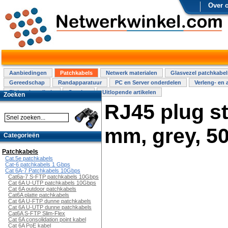
Over 
Aanbiedingen
Patchkabels
Netwerk materialen
Glasvezel patchkabel
Gereedschap
Randapparatuur
PC en Server onderdelen
Verleng- en 
Elektra installatie
Overige
Uitlopende artikelen
Zoeken
RJ45 plug str
mm, grey, 50
Categorieën
Patchkabels
Cat.5e patchkabels
Cat-6 patchkabels 1 Gbps
Cat 6A-7 Patchkabels 10Gbps
Cat6a-7 S-FTP patchkabels 10Gbps
Cat 6A U-UTP patchkabels 10Gbps
Cat 6A outdoor patchkabels
Cat6A platte patchkabels
Cat 6A U-FTP dunne patchkabels
Cat 6A U-UTP dunne patchkabels
Cat6A S-FTP Slim-Flex
Cat 6A consolidation point kabel
Cat 6A PoE kabel