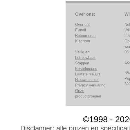
Over ons:
Wi
Over ons
Ne
E-mail
Wi
Retourneren
39
Klachten
Op
we
Veilig en
08:
betrouwbaar
Lo
Stappen
Bestelproces
NW
Laatste nieuws
Pe
Nieuwsarchief
39
Privacy verklaring
Onze
productgroepen
©1998 - 202
Disclaimer: alle prijzen en specific