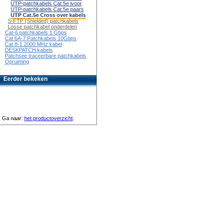
UTP-patchkabels Cat.5e ivoor
UTP-patchkabels Cat.5e paars
UTP Cat.5e Cross over kabels
S-FTP (Shielded) patchkabels
Losse patchkabel onderdelen
Cat-6 patchkabels 1 Gbps
Cat 6A-7 Patchkabels 10Gbps
Cat 8-1 2000 MHz kabel
DESKPATCH kabels
Patchsee traceerbare patchkabels
Opruiming
Eerder bekeken
Ga naar:
het productoverzicht
.