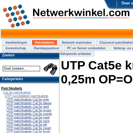
Over 
Aanbiedingen
Patchkabels
Netwerk materialen
Glasvezel patchkabel
Gereedschap
Randapparatuur
PC en Server onderdelen
Verleng- en 
Elektra installatie
Overige
Uitlopende artikelen
Zoeken
UTP Cat5e 
0,25m OP=
Categorieën
Patchkabels
Cat.5e patchkabels
UTP (unshielded) patchkabels
UTP-patchkabels Cat.5e grijs
UTP-patchkabels Cat.5e blauw
UTP-patchkabels Cat.5e geel
UTP-patchkabels Cat.5e groen
UTP-patchkabels Cat.5e oranje
UTP-patchkabels Cat.5e rood
UTP-patchkabels Cat.5e roze
UTP-patchkabels Cat.5e wit
UTP-patchkabels Cat.5e zwart
UTP-patchkabels Cat.5e bruin