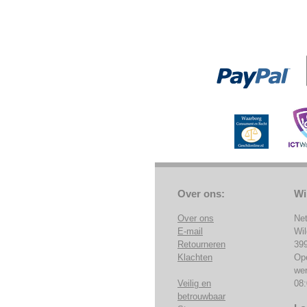
Over ons:
Wi
Over ons
Ne
E-mail
Wi
Retourneren
39
Klachten
Op
we
Veilig en
08:
betrouwbaar