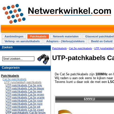
Aanbiedingen
Patchkabels
Netwerk materialen
Glasvezel patchkabel
Verleng- en aansluitkabels
Adapters - (Verloop)stekkers
Beeld en Geluid
Zoeken
Patchkabels
-
Cat.5e patchkabels
-
UTP (unshielded
UTP-patchkabels Ca
Categorieën
De Cat.5e patchkabels zijn
100MHz
en 
Patchkabels
Wij raden u aan ook eens te kijken naa
Cat.5e patchkabels
Tevens kunt u daar ook de met een
LS
UTP (unshielded) patchkabels
UTP-patchkabels Cat.5e grijs
UTP-patchkabels Cat.5e blauw
UTP-patchkabels Cat.5e geel
UTP-patchkabels Cat.5e groen
UTP-patchkabels Cat.5e oranje
69991I
UTP-patchkabels Cat.5e rood
UTP-patchkabels Cat.5e roze
UTP-patchkabels Cat.5e wit
UTP-patchkabels Cat.5e zwart
UTP-patchkabels Cat.5e bruin