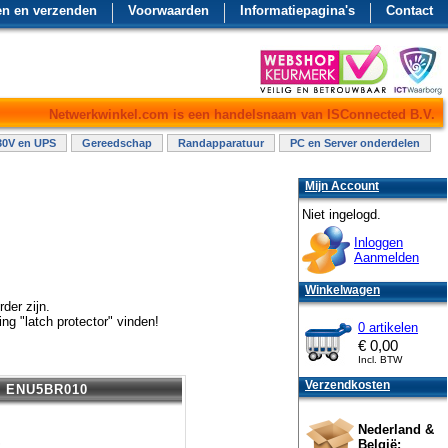
en en verzenden
Voorwaarden
Informatiepagina's
Contact
Netwerkwinkel.com is een handelsnaam van ISConnected B.V.
30V en UPS
Gereedschap
Randapparatuur
PC en Server onderdelen
Mijn Account
Niet ingelogd.
Inloggen
Aanmelden
Winkelwagen
der zijn.
g "latch protector" vinden!
0 artikelen
€
0,00
Incl. BTW
Verzendkosten
ENU5BR010
Nederland &
België: