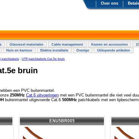
Over ons
Betal
s
Glasvezel materialen
Cable management
Kasten en accessoires
2
Huis en kantoor
Elektra installatie
Overige
Uitlopende artikelen
) patchkabels
-
UTP-patchkabels Cat.5e bruin
t.5e bruin
hebben een PVC buitenmantel.
r onze
250MHz
Cat.6 uitvoeringen
met een PVC buitenmantel die niet veel duur
OH
buitenmantel uitgevoerde Cat.6
500MHz
patchkabels met een lipbeschermin
ENU5BR005