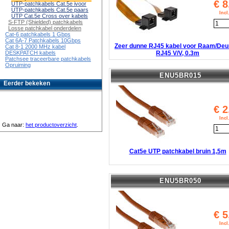
€
8
UTP-patchkabels Cat.5e ivoor
UTP-patchkabels Cat.5e paars
Inc
UTP Cat.5e Cross over kabels
S-FTP (Shielded) patchkabels
Losse patchkabel onderdelen
Cat-6 patchkabels 1 Gbps
Cat 6A-7 Patchkabels 10Gbps
Zeer dunne RJ45 kabel voor Raam/Deur
Cat 8-1 2000 MHz kabel
RJ45 V/V, 0.3m
DESKPATCH kabels
Patchsee traceerbare patchkabels
Opruiming
ENU5BR015
Eerder bekeken
€
2
Inc
Ga naar:
het productoverzicht
.
Cat5e UTP patchkabel bruin 1,5m
ENU5BR050
€
5
Inc