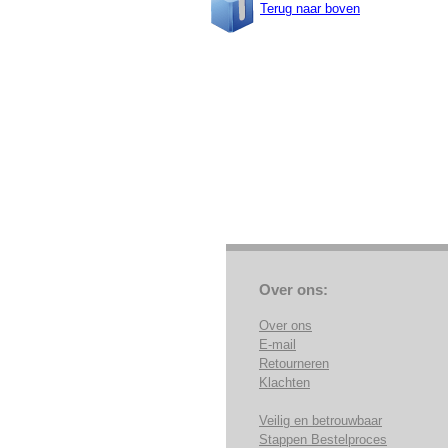
Terug naar boven
Over ons:
Over ons
E-mail
Retourneren
Klachten
Veilig en betrouwbaar
Stappen Bestelproces