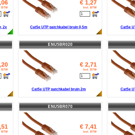
,06
€
1,27
l. BTW
Incl. BTW
, 2x
Cat5e UTP patchkabel bruin 0,5m
Cat5e U
ENU5BR020
,20
€
2,71
l. BTW
Incl. BTW
Cat5e UTP patchkabel bruin 2m
Cat5e U
ENU5BR070
,51
€
7,41
l. BTW
Incl. BTW