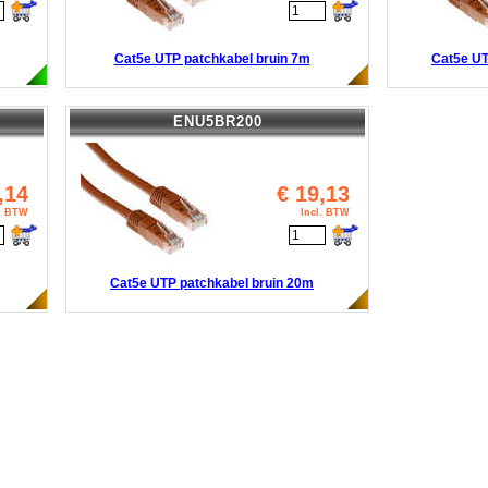
Cat5e UTP patchkabel bruin 7m
Cat5e UT
ENU5BR200
,14
€
19,13
l. BTW
Incl. BTW
Cat5e UTP patchkabel bruin 20m