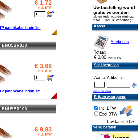
€
1,72
Uw bestelling wordt
Incl. BTW
gratis verzonden
als uw orderwaarde minimaal
€ 50.00 incl. BTW
bedraagt.
Kassa
TP patchkabel bruin 1m
Afrekenen
ENU5BR030
Totaal:
€
0,00
Incl. BTW
€
3,68
Snel bestellen
Incl. BTW
Aantal
Artikel nr.
TP patchkabel bruin 3m
meer velden
Prijzen weergeven
Incl BTW
ENU5BR100
Excl BTW
Btw tarief: 21%
Veilig betalen
€
9,93
Incl. BTW