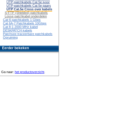
UTP-patchkabels Cat.5e ivoor
UTP-patchkabels Cat.5e paars
UTP Cat.5e Cross over kabels
S-FTP (Shielded) patchkabels
Losse patchkabel onderdelen
Cat-6 patchkabels 1 Gbps
Cat 6A-7 Patchkabels 10Gbps
Cat 8-1 2000 MHz kabel
DESKPATCH kabels
Patchsee traceerbare patchkabels
Opruiming
Eerder bekeken
Ga naar:
het productoverzicht
.