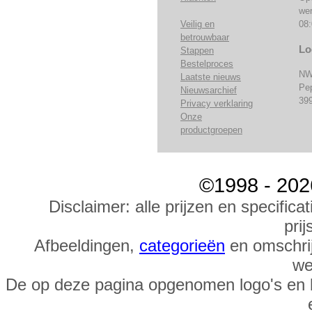
we
Veilig en
08:
betrouwbaar
Lo
Stappen
Bestelproces
NW
Laatste nieuws
Pe
Nieuwsarchief
39
Privacy verklaring
Onze
productgroepen
©1998 - 202
Disclaimer: alle prijzen en specific
prij
Afbeeldingen,
categorieën
en omschrij
we
De op deze pagina opgenomen logo's en 