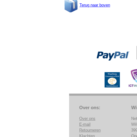
Terug naar boven
Over ons:
Wi
Over ons
Ne
E-mail
Wi
Retourneren
39
Klachten
Op