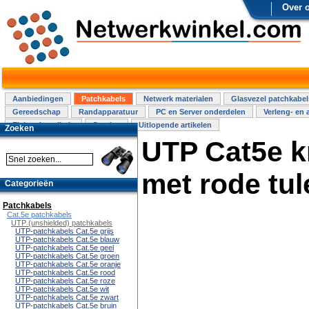
Over 
Aanbiedingen
Patchkabels
Netwerk materialen
Glasvezel patchkabel
Gereedschap
Randapparatuur
PC en Server onderdelen
Verleng- en 
Elektra installatie
Overige
Uitlopende artikelen
Zoeken
UTP Cat5e k
met rode tu
Categorieën
Patchkabels
Cat.5e patchkabels
UTP (unshielded) patchkabels
UTP-patchkabels Cat.5e grijs
UTP-patchkabels Cat.5e blauw
UTP-patchkabels Cat.5e geel
UTP-patchkabels Cat.5e groen
UTP-patchkabels Cat.5e oranje
UTP-patchkabels Cat.5e rood
UTP-patchkabels Cat.5e roze
UTP-patchkabels Cat.5e wit
UTP-patchkabels Cat.5e zwart
UTP-patchkabels Cat.5e bruin