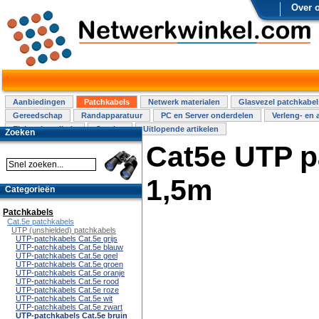
Over 
Aanbiedingen
Patchkabels
Netwerk materialen
Glasvezel patchkabel
Gereedschap
Randapparatuur
PC en Server onderdelen
Verleng- en 
Elektra installatie
Overige
Uitlopende artikelen
Zoeken
Cat5e UTP p
1,5m
Categorieën
Patchkabels
Cat.5e patchkabels
UTP (unshielded) patchkabels
UTP-patchkabels Cat.5e grijs
UTP-patchkabels Cat.5e blauw
UTP-patchkabels Cat.5e geel
UTP-patchkabels Cat.5e groen
UTP-patchkabels Cat.5e oranje
UTP-patchkabels Cat.5e rood
UTP-patchkabels Cat.5e roze
UTP-patchkabels Cat.5e wit
UTP-patchkabels Cat.5e zwart
UTP-patchkabels Cat.5e bruin