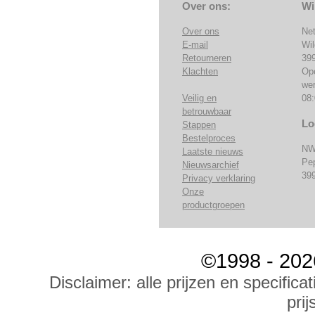
Over ons:
Wi
Over ons
Ne
E-mail
Wi
Retourneren
39
Klachten
Op
we
Veilig en
08:
betrouwbaar
Lo
Stappen
Bestelproces
NW
Laatste nieuws
Pe
Nieuwsarchief
39
Privacy verklaring
Onze
productgroepen
©1998 - 202
Disclaimer: alle prijzen en specific
prij