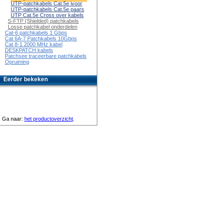
UTP-patchkabels Cat.5e ivoor
UTP-patchkabels Cat.5e paars
UTP Cat.5e Cross over kabels
S-FTP (Shielded) patchkabels
Losse patchkabel onderdelen
Cat-6 patchkabels 1 Gbps
Cat 6A-7 Patchkabels 10Gbps
Cat 8-1 2000 MHz kabel
DESKPATCH kabels
Patchsee traceerbare patchkabels
Opruiming
Eerder bekeken
Ga naar:
het productoverzicht
.