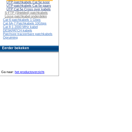
UTP-patchkabels Cat.5e ivoor
UTP-patchkabels Cat.5e paars
UTP Cat.5e Cross over kabels
S-FTP (Shielded) patchkabels
Losse patchkabel onderdelen
Cat-6 patchkabels 1 Gbps
Cat 6A-7 Patchkabels 10Gbps
Cat 8-1 2000 MHz kabel
DESKPATCH kabels
Patchsee traceerbare patchkabels
Opruiming
Eerder bekeken
Ga naar:
het productoverzicht
.