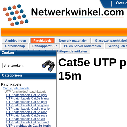
Over 
Aanbiedingen
Patchkabels
Netwerk materialen
Glasvezel patchkabel
Gereedschap
Randapparatuur
PC en Server onderdelen
Verleng- en 
Elektra installatie
Overige
Uitlopende artikelen
Zoeken
Cat5e UTP p
15m
Categorieën
Patchkabels
Cat.5e patchkabels
UTP (unshielded) patchkabels
UTP-patchkabels Cat.5e grijs
UTP-patchkabels Cat.5e blauw
UTP-patchkabels Cat.5e geel
UTP-patchkabels Cat.5e groen
UTP-patchkabels Cat.5e oranje
UTP-patchkabels Cat.5e rood
UTP-patchkabels Cat.5e roze
UTP-patchkabels Cat.5e wit
UTP-patchkabels Cat.5e zwart
UTP-patchkabels Cat.5e bruin