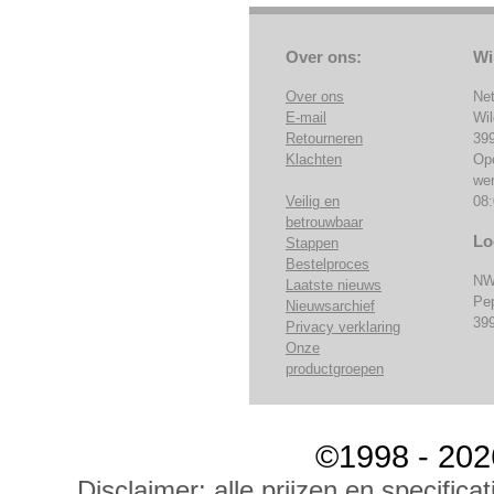
Over ons:
Wi
Over ons
Ne
E-mail
Wi
Retourneren
39
Klachten
Op
we
Veilig en
08:
betrouwbaar
Lo
Stappen
Bestelproces
NW
Laatste nieuws
Pe
Nieuwsarchief
39
Privacy verklaring
Onze
productgroepen
©1998 - 202
Disclaimer: alle prijzen en specific