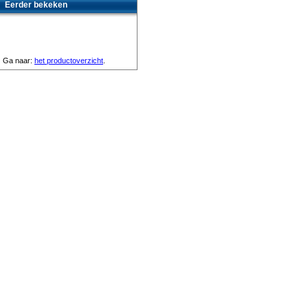
Eerder bekeken
Ga naar:
het productoverzicht
.