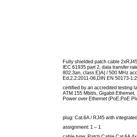
Fully shielded patch cable 2xRJ45
IEC 61935 part 2, data transfer ra
802.3an, class E}A{ / 500 MHz ac
Ed.2.2:2011-06,DIN EN 50173-1:2
certified by an accredited testing 
ATM 155 Mbit/s, Gigabit Ethernet, 1
Power over Ethernet (PoE,PoE P
plug: Cat.6A / RJ45 with integrated
assignment: 1 – 1
cable type: Patch Cable Cat.6A 