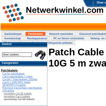
Over 
Aanbiedingen
Patchkabels
Netwerk materialen
Glasvezel patchkabel
Gereedschap
Randapparatuur
PC en Server onderdelen
Verleng- en 
Elektra installatie
Overige
Uitlopende artikelen
Zoeken
Patch Cable
10G 5 m zwa
Categorieën
Patchkabels
Cat.5e patchkabels
Cat-6 patchkabels 1 Gbps
Cat 6A-7 Patchkabels 10Gbps
Cat 8-1 2000 MHz kabel
DESKPATCH kabels
Patchsee traceerbare patchkabels
Opruiming
opruiming Cat 5E kabels
opruiming Cat 6 kabels
opruiming Cat 6A kabels