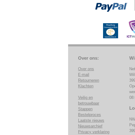
Over ons:
Wi
Over ons
Ne
E-mail
Wi
Retourneren
39
Klachten
Op
we
Veilig en
08:
betrouwbaar
Lo
Stappen
Bestelproces
NW
Laatste nieuws
Pe
Nieuwsarchief
39
Privacy verklaring