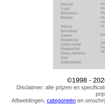
Over ons
Ne
E-mail
Wi
Retourneren
39
Klachten
Op
we
Veilig en
08:
betrouwbaar
Lo
Stappen
Bestelproces
NW
Laatste nieuws
Pe
Nieuwsarchief
39
Privacy verklaring
Onze
productgroepen
©1998 - 202
Disclaimer: alle prijzen en specific
prij
Afbeeldingen,
categorieën
en omschrij