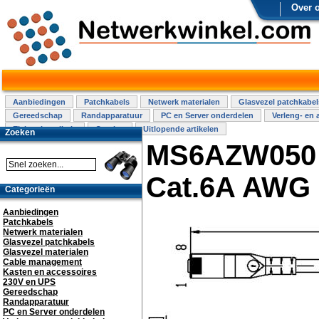
Over 
Aanbiedingen
Patchkabels
Netwerk materialen
Glasvezel patchkabel
Gereedschap
Randapparatuur
PC en Server onderdelen
Verleng- en 
Elektra installatie
Overige
Uitlopende artikelen
Zoeken
MS6AZW050 -
Cat.6A AWG 
Categorieën
Aanbiedingen
Patchkabels
Netwerk materialen
Glasvezel patchkabels
Glasvezel materialen
Cable management
Kasten en accessoires
230V en UPS
Gereedschap
Randapparatuur
PC en Server onderdelen