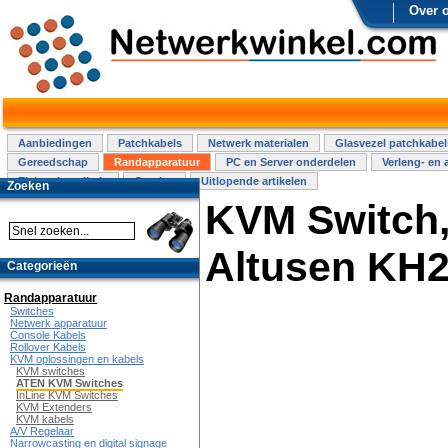
Over 
Aanbiedingen
Patchkabels
Netwerk materialen
Glasvezel patchkabel
Gereedschap
Randapparatuur
PC en Server onderdelen
Verleng- en 
Elektra installatie
Overige
Uitlopende artikelen
Zoeken
KVM Switch,
Altusen KH2
Categorieën
Randapparatuur
Switches
Netwerk apparatuur
Console Kabels
Rollover Kabels
KVM oplossingen en kabels
KVM switches
ATEN KVM Switches
InLine KVM Switches
KVM Extenders
KVM kabels
A/V Regelaar
Narrowcasting en digital signage