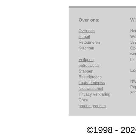
Over ons:
Wi
Over ons
Ne
E-mail
Wi
Retourneren
39
Klachten
Op
we
Veilig en
08:
betrouwbaar
Lo
Stappen
Bestelproces
NW
Laatste nieuws
Pe
Nieuwsarchief
39
Privacy verklaring
Onze
productgroepen
©1998 - 202