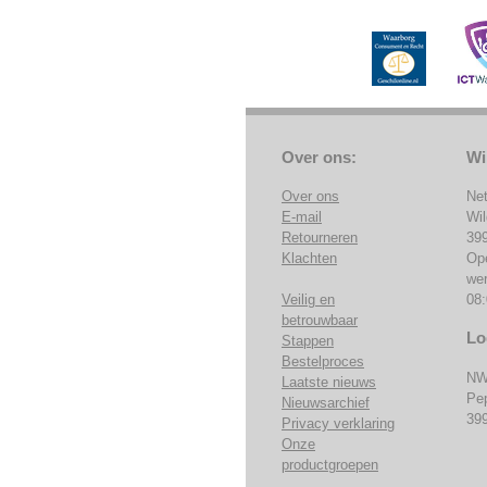
Over ons:
Wi
Over ons
Ne
E-mail
Wi
Retourneren
39
Klachten
Op
we
Veilig en
08:
betrouwbaar
Lo
Stappen
Bestelproces
NW
Laatste nieuws
Pe
Nieuwsarchief
39
Privacy verklaring
Onze
productgroepen