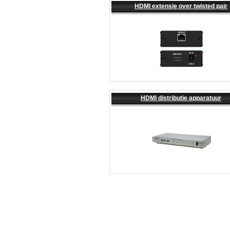
HDMI extensie over twisted pair
HDMI distributie apparatuur