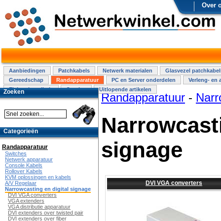
Over 
Aanbiedingen
Patchkabels
Netwerk materialen
Glasvezel patchkabel
Gereedschap
Randapparatuur
PC en Server onderdelen
Verleng- en 
Elektra installatie
Overige
Uitlopende artikelen
Zoeken
Randapparatuur
-
Narr
Narrowcasti
Categorieën
signage
Randapparatuur
Switches
Netwerk apparatuur
Console Kabels
Rollover Kabels
KVM oplossingen en kabels
DVI VGA converters
A/V Regelaar
Narrowcasting en digital signage
DVI VGA converters
VGA extenders
VGA distributie apparatuur
DVI extenders over twisted pair
DVI extenders over fiber