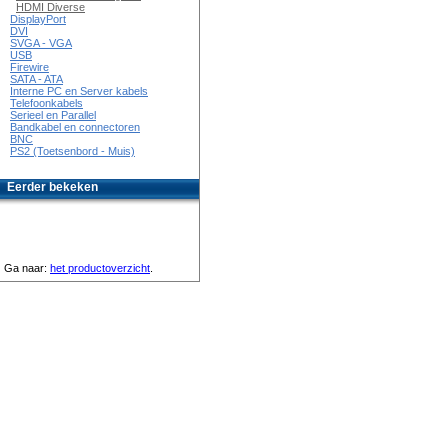
HDMI Diverse
DisplayPort
DVI
SVGA - VGA
USB
Firewire
SATA - ATA
Interne PC en Server kabels
Telefoonkabels
Serieel en Parallel
Bandkabel en connectoren
BNC
PS2 (Toetsenbord - Muis)
Eerder bekeken
Ga naar:
het productoverzicht
.