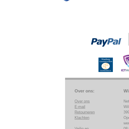
Over ons:
Wi
Over ons
Ne
E-mail
Wi
Retourneren
39
Klachten
Op
we
Veilig en
08: