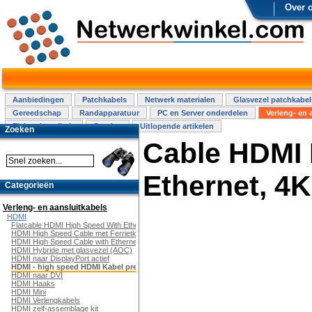
Over 
Aanbiedingen
Patchkabels
Netwerk materialen
Glasvezel patchkabel
Gereedschap
Randapparatuur
PC en Server onderdelen
Verleng- en 
Elektra installatie
Overige
Uitlopende artikelen
Zoeken
Cable HDMI 
Ethernet, 4
Categorieën
Verleng- en aansluitkabels
HDMI
Flatcable HDMI High Speed With Ethernet
HDMI High Speed Cable met Ferrietkern
HDMI High Speed Cable with Ethernet
HDMI Hybride met glasvezel (AOC)
HDMI naar DisplayPort actief
HDMI - high speed HDMI Kabel premium
HDMI naar DVI
HDMI Haaks
HDMI Mini
HDMI Verlengkabels
HDMI zelf-assemblage kit