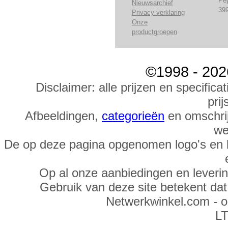
Pe
Nieuwsarchief
39
Privacy verklaring
Onze
productgroepen
©1998 - 202
Disclaimer: alle prijzen en specific
prij
Afbeeldingen,
categorieën
en omschrij
we
De op deze pagina opgenomen logo's en 
Op al onze aanbiedingen en leveri
Gebruik van deze site betekent da
Netwerkwinkel.com - 
LT