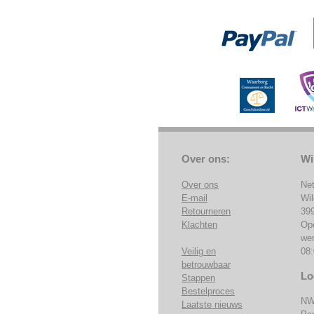
Over ons:
Wi
Over ons
Ne
E-mail
Wi
Retourneren
39
Klachten
Op
we
Veilig en
08:
betrouwbaar
Lo
Stappen
Bestelproces
NW
Laatste nieuws