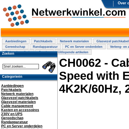
Over 
Aanbiedingen
Patchkabels
Netwerk materialen
Glasvezel patchkabel
Gereedschap
Randapparatuur
PC en Server onderdelen
Verleng- en 
Elektra installatie
Overige
Uitlopende artikelen
Zoeken
CH0062 - Ca
Speed with E
Categorieën
4K2K/60Hz, 
Aanbiedingen
Patchkabels
Netwerk materialen
Glasvezel patchkabels
Glasvezel materialen
Cable management
Kasten en accessoires
230V en UPS
Gereedschap
Randapparatuur
PC en Server onderdelen