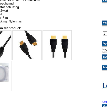
geschermd
tof behuizing
 Zwart
ld
e: 5 m
king: Nylon tas
Wi
an dit product:
Vo
Maga
Lev
EA
Me
Log
Ge