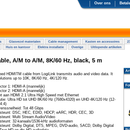
Over ons
Betal
s
Glasvezel materialen
Cable management
Kasten en accessoires
2
Huis en kantoor
Elektra installatie
Overige
Uitlopende artikelen
ble, A/M to A/M, 8K/60 Hz, black, 5 m
Ar
peed HDMITM cable from LogiLink transmits audio and video data. It
olutions up to 10K, 8K/60 Hz, 4K/120 Hz.
Fo
ctor 1: HDMI-A (mannelijk)
ctor 2: HDMI-A (mannelijk)
t aan HDMI 2.1 Ultra High Speed ​​met Ethernet
utie: Ultra HD tot UHD 8K/60 Hz (7680x4320) en UHD 4K/120 Hz (12-
:4:4)
enssnelheid: Tot 48 Gbps
steunt: DSC, HEC, EDID, HDCP, eARC, HDR, CEC, 3D
steunt: Multi Stream Audio/Video
steunt: 32-kanaals/1536-kHz audioformaten
steunt: Dolby Digital, DTS, MPEG, DVD-audio, SACD, Dolby Digital
 True HD en dts-HD audiodata
Pri