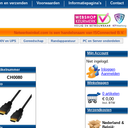
en en verzenden
Voorwaarden
Informatiepagina's
Contact
Netwerkwinkel.com is een handelsnaam van ISConnected B.V.
30V en UPS
Gereedschap
Randapparatuur
PC en Server onderdelen
Mijn Account
Niet ingelogd.
Inloggen
tikelnummer
Aanmelden
CH0080
Winkelwagen
to
0 artikelen
€
0,00
Incl. BTW
Verzendkosten
Nederland &
België:
js