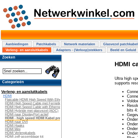
Aanbiedingen
Patchkabels
Netwerk materialen
Glasvezel patchkabel
Verleng- en aansluitkabels
Adapters - (Verloop)stekkers
Beeld en Geluid
Zoeken
HDMI ca
Ultra high s
Categorieën
supports res
Conne
Verleng- en aansluitkabels
Conne
HDMI
Flatcable HDMI High Speed With Ethernet
Voldoe
HDMI High Speed Cable met Ferrietkern
Resol
HDMI High Speed Cable with Ethernet
bits 4
HDMI Hybride met glasvezel (AOC)
Gegev
HDMI naar DisplayPort actief
HDMI - high speed HDMI Kabel premium
Onder
HDMI naar DVI
Onder
HDMI Haaks
Onder
HDMI Mini
Onder
HDMI Verlengkabels
HDMI zelf-assemblage kit
Plus,