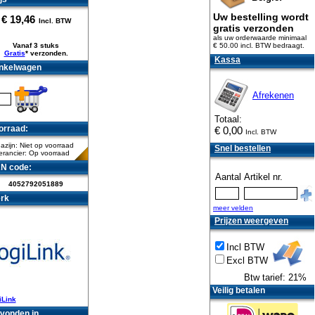
Uw bestelling wordt
€
19,46
Incl. BTW
gratis verzonden
als uw orderwaarde minimaal
Vanaf 3 stuks
€ 50.00 incl. BTW
bedraagt.
Gratis
* verzonden.
Kassa
nkelwagen
Afrekenen
Totaal:
orraad:
€
0,00
Incl. BTW
zijn: Niet op voorraad
Snel bestellen
erancier: Op voorraad
N code:
Aantal
Artikel nr.
4052792051889
rk
meer velden
Prijzen weergeven
Incl BTW
Excl BTW
Btw tarief: 21%
Veilig betalen
iLink
vonden in