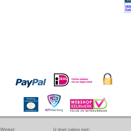
HDM
Kab
Winkel:
U doet zaken met: