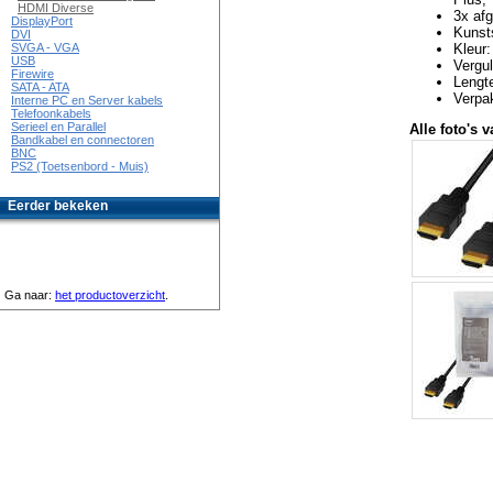
HDMI Diverse
3x af
DisplayPort
Kunsts
DVI
Kleur:
SVGA - VGA
USB
Vergu
Firewire
Lengt
SATA - ATA
Verpak
Interne PC en Server kabels
Telefoonkabels
Serieel en Parallel
Alle foto's v
Bandkabel en connectoren
BNC
PS2 (Toetsenbord - Muis)
Eerder bekeken
Ga naar:
het productoverzicht
.