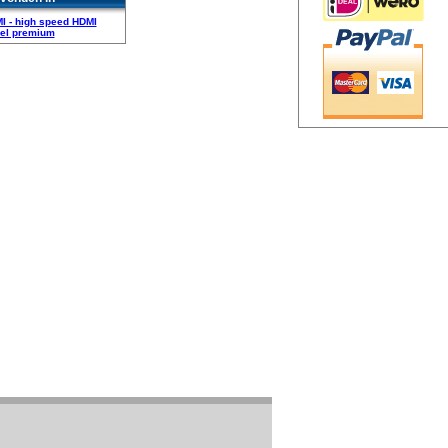
I - high speed HDMI
el premium