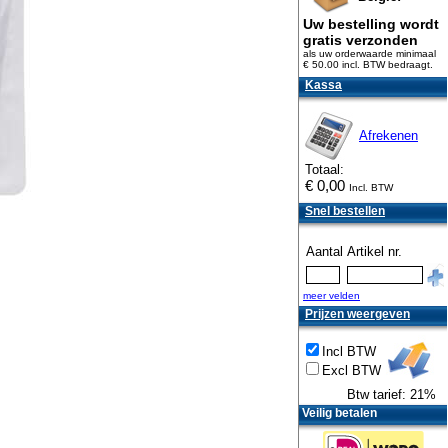
Uw bestelling wordt
gratis verzonden
als uw orderwaarde minimaal
€ 50.00 incl. BTW
bedraagt.
Kassa
Afrekenen
Totaal:
€
0,00
Incl. BTW
Snel bestellen
Aantal
Artikel nr.
meer velden
Prijzen weergeven
Incl BTW
Excl BTW
Btw tarief: 21%
Veilig betalen