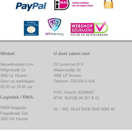
Winkel:
U doet zaken met:
Netwerkwinkel.com.
ISConnected B.V.
Wilgenkade 2a
Waijensedijk 10
3992 LL Houten
3992 LP Houten
Open op werkdagen:
Telefoon: 030-634 0 634
08:00 tot 16:00 uur.
KVK: Utrecht 30199697
Logistiek / RMA:
BTW: NL8136.94.267.B.01
NWW-Magazijn
NL - ING: NL83 INGB 0000 8094 46
Peppelkade 52a
3992 AK Houten