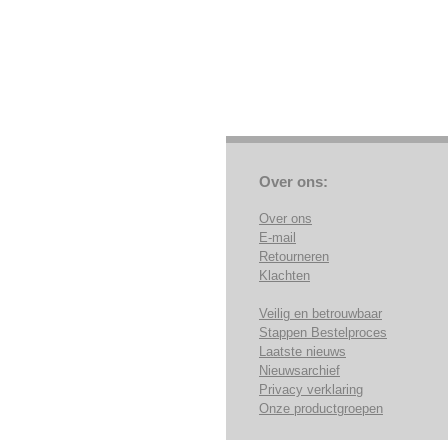
Over ons:
Over ons
E-mail
Retourneren
Klachten
Veilig en betrouwbaar
Stappen Bestelproces
Laatste nieuws
Nieuwsarchief
Privacy verklaring
Onze productgroepen