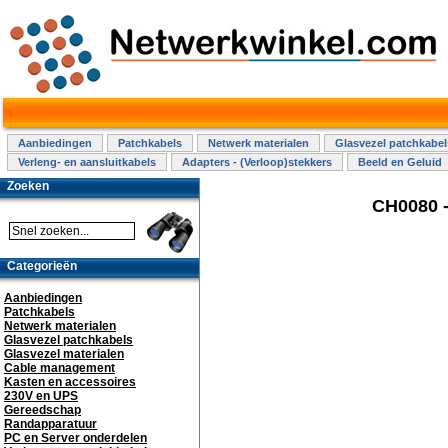
Aanbiedingen
Patchkabels
Netwerk materialen
Glasvezel patchkabel
Verleng- en aansluitkabels
Adapters - (Verloop)stekkers
Beeld en Geluid
Zoeken
CH0080 -
Categorieën
Aanbiedingen
Patchkabels
Netwerk materialen
Glasvezel patchkabels
Glasvezel materialen
Cable management
Kasten en accessoires
230V en UPS
Gereedschap
Randapparatuur
PC en Server onderdelen