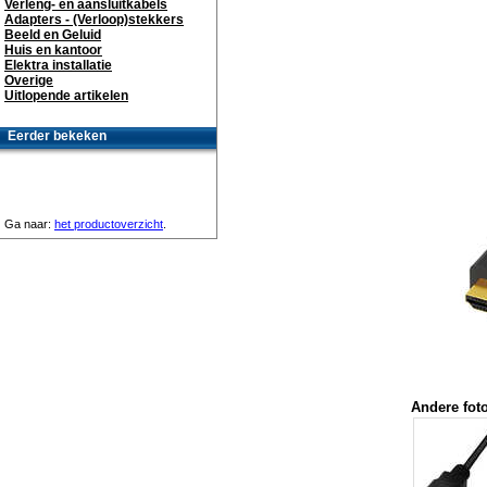
Verleng- en aansluitkabels
Adapters - (Verloop)stekkers
Beeld en Geluid
Huis en kantoor
Elektra installatie
Overige
Uitlopende artikelen
Eerder bekeken
Ga naar:
het productoverzicht
.
Andere foto