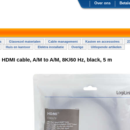
Over ons
Betal
s
Glasvezel materialen
Cable management
Kasten en accessoires
2
Huis en kantoor
Elektra installatie
Overige
Uitlopende artikelen
 HDMI cable, A/M to A/M, 8K/60 Hz, black, 5 m