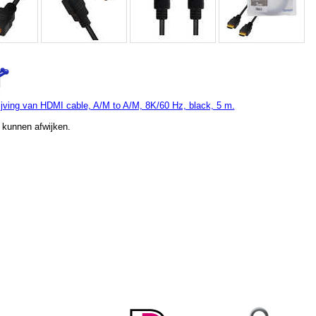
jving van HDMI cable, A/M to A/M, 8K/60 Hz, black, 5 m.
 kunnen afwijken.