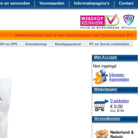
en en verzenden
Voorwaarden
Informatiepagina's
Contact
Netwerkwinkel.com is een handelsnaam van ISConnected B.V.
30V en UPS
Gereedschap
Randapparatuur
PC en Server onderdelen
Mijn Account
Niet ingelogd.
Inloggen
Aanmelden
Winkelwagen
0 artikelen
€
0,00
Incl. BTW
Verzendkosten
Nederland &
België: