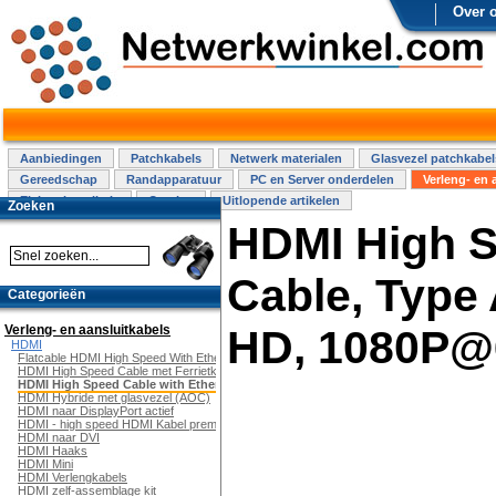
Over 
Aanbiedingen
Patchkabels
Netwerk materialen
Glasvezel patchkabel
Gereedschap
Randapparatuur
PC en Server onderdelen
Verleng- en 
Elektra installatie
Overige
Uitlopende artikelen
Zoeken
HDMI High 
Cable, Type 
Categorieën
Verleng- en aansluitkabels
HD, 1080P@6
HDMI
Flatcable HDMI High Speed With Ethernet
HDMI High Speed Cable met Ferrietkern
HDMI High Speed Cable with Ethernet
HDMI Hybride met glasvezel (AOC)
HDMI naar DisplayPort actief
HDMI - high speed HDMI Kabel premium
HDMI naar DVI
HDMI Haaks
HDMI Mini
HDMI Verlengkabels
HDMI zelf-assemblage kit