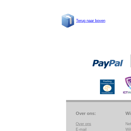
Terug naar boven
Over ons:
Wi
Over ons
Ne
E-mail
Wi