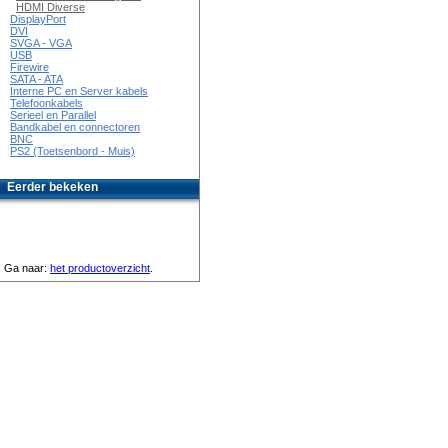
HDMI Diverse
DisplayPort
DVI
SVGA - VGA
USB
Firewire
SATA - ATA
Interne PC en Server kabels
Telefoonkabels
Serieel en Parallel
Bandkabel en connectoren
BNC
PS2 (Toetsenbord - Muis)
Eerder bekeken
Ga naar:
het productoverzicht
.