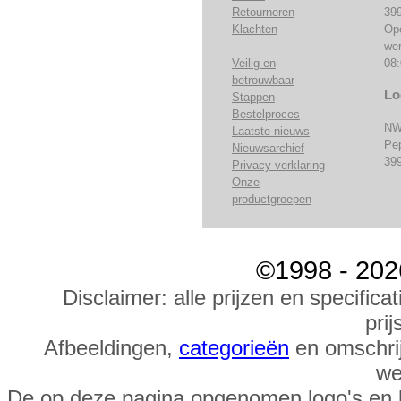
Retourneren
39
Klachten
Op
we
Veilig en
08:
betrouwbaar
Lo
Stappen
Bestelproces
NW
Laatste nieuws
Pe
Nieuwsarchief
39
Privacy verklaring
Onze
productgroepen
©1998 - 202
Disclaimer: alle prijzen en specific
prij
Afbeeldingen,
categorieën
en omschrij
we
De op deze pagina opgenomen logo's en 