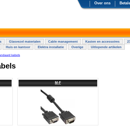
Over ons
Betal
s
Glasvezel materialen
Cable management
Kasten en accessoires
2
Huis en kantoor
Elektra installatie
Overige
Uitlopende artikelen
andaard kabels
bels
M-F