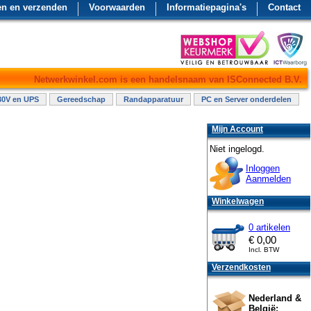
en en verzenden
Voorwaarden
Informatiepagina's
Contact
Netwerkwinkel.com is een handelsnaam van ISConnected B.V.
30V en UPS
Gereedschap
Randapparatuur
PC en Server onderdelen
Mijn Account
Niet ingelogd.
Inloggen
Aanmelden
Winkelwagen
0 artikelen
€
0,00
Incl. BTW
Verzendkosten
Nederland &
België: