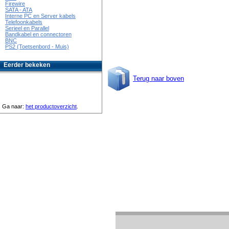
Firewire
SATA - ATA
Interne PC en Server kabels
Telefoonkabels
Serieel en Parallel
Bandkabel en connectoren
BNC
PS2 (Toetsenbord - Muis)
Eerder bekeken
Terug naar boven
Ga naar:
het productoverzicht
.