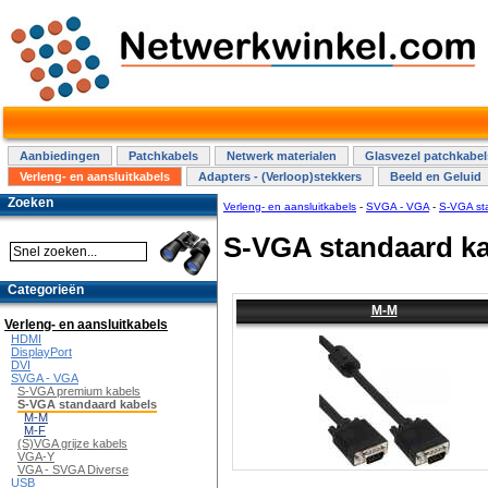
Aanbiedingen
Patchkabels
Netwerk materialen
Glasvezel patchkabel
Verleng- en aansluitkabels
Adapters - (Verloop)stekkers
Beeld en Geluid
Zoeken
Verleng- en aansluitkabels
-
SVGA - VGA
-
S-VGA st
S-VGA standaard ka
Categorieën
M-M
Verleng- en aansluitkabels
HDMI
DisplayPort
DVI
SVGA - VGA
S-VGA premium kabels
S-VGA standaard kabels
M-M
M-F
(S)VGA grijze kabels
VGA-Y
VGA - SVGA Diverse
USB