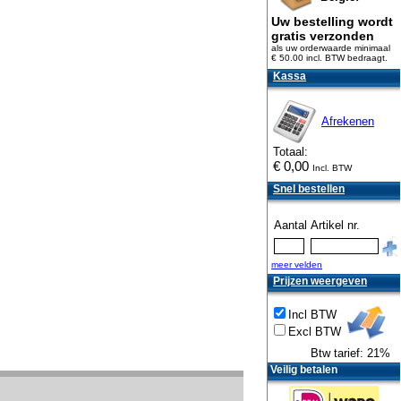
Uw bestelling wordt
gratis verzonden
als uw orderwaarde minimaal
€ 50.00 incl. BTW
bedraagt.
Kassa
Afrekenen
Totaal:
€
0,00
Incl. BTW
Snel bestellen
Aantal
Artikel nr.
meer velden
Prijzen weergeven
Incl BTW
Excl BTW
Btw tarief: 21%
Veilig betalen