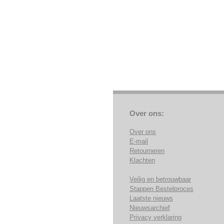
Over ons:
Over ons
E-mail
Retourneren
Klachten
Veilig en betrouwbaar
Stappen Bestelproces
Laatste nieuws
Nieuwsarchief
Privacy verklaring