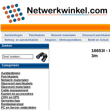
Aanbiedingen
Patchkabels
Netwerk materialen
Glasvezel patchkabel
Verleng- en aansluitkabels
Adapters - (Verloop)stekkers
Beeld en Geluid
Zoeken
16653I - 
3m
Categorieën
Aanbiedingen
Patchkabels
Netwerk materialen
Glasvezel patchkabels
Glasvezel materialen
Cable management
Kasten en accessoires
230V en UPS
Gereedschap
Randapparatuur
PC en Server onderdelen