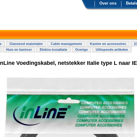
Over ons
Betal
s
Glasvezel materialen
Cable management
Kasten en accessoires
2
Huis en kantoor
Elektra installatie
Overige
Uitlopende artikelen
InLine Voedingskabel, netstekker Italie type L naar I