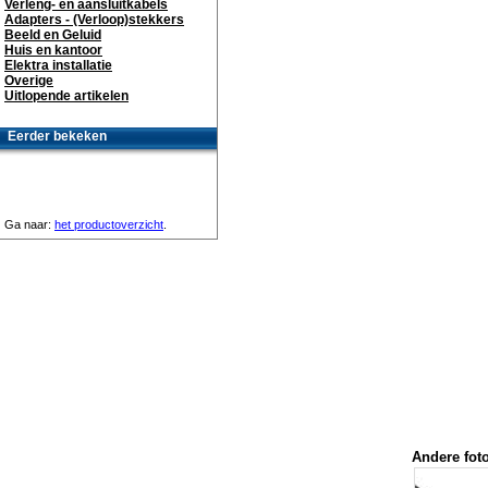
Verleng- en aansluitkabels
Adapters - (Verloop)stekkers
Beeld en Geluid
Huis en kantoor
Elektra installatie
Overige
Uitlopende artikelen
Eerder bekeken
Ga naar:
het productoverzicht
.
Andere foto