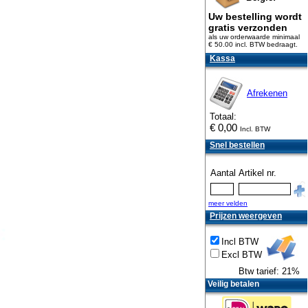
Uw bestelling wordt
gratis verzonden
als uw orderwaarde minimaal
€ 50.00 incl. BTW
bedraagt.
Kassa
Afrekenen
Totaal:
€
0,00
Incl. BTW
Snel bestellen
Aantal
Artikel nr.
meer velden
Prijzen weergeven
Incl BTW
Excl BTW
Btw tarief: 21%
Veilig betalen