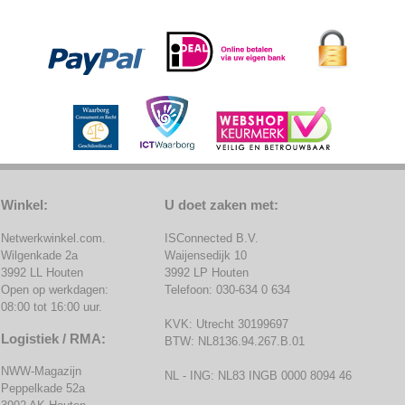
Winkel:
U doet zaken met:
Netwerkwinkel.com.
ISConnected B.V.
Wilgenkade 2a
Waijensedijk 10
3992 LL Houten
3992 LP Houten
Open op werkdagen:
Telefoon: 030-634 0 634
08:00 tot 16:00 uur.
KVK: Utrecht 30199697
Logistiek / RMA:
BTW: NL8136.94.267.B.01
NWW-Magazijn
NL - ING: NL83 INGB 0000 8094 46
Peppelkade 52a