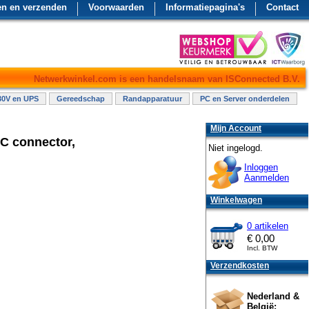
en en verzenden
Voorwaarden
Informatiepagina's
Contact
Netwerkwinkel.com is een handelsnaam van ISConnected B.V.
30V en UPS
Gereedschap
Randapparatuur
PC en Server onderdelen
Mijn Account
EC connector,
Niet ingelogd.
Inloggen
Aanmelden
Winkelwagen
0 artikelen
€
0,00
Incl. BTW
Verzendkosten
Nederland &
België: