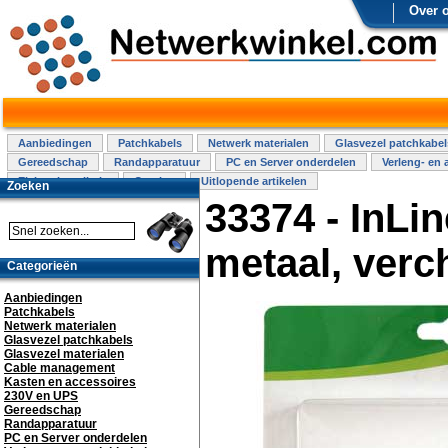
Over 
Aanbiedingen
Patchkabels
Netwerk materialen
Glasvezel patchkabel
Gereedschap
Randapparatuur
PC en Server onderdelen
Verleng- en 
Elektra installatie
Overige
Uitlopende artikelen
Zoeken
33374 - InLin
metaal, ver
Categorieën
Aanbiedingen
Patchkabels
Netwerk materialen
Glasvezel patchkabels
Glasvezel materialen
Cable management
Kasten en accessoires
230V en UPS
Gereedschap
Randapparatuur
PC en Server onderdelen