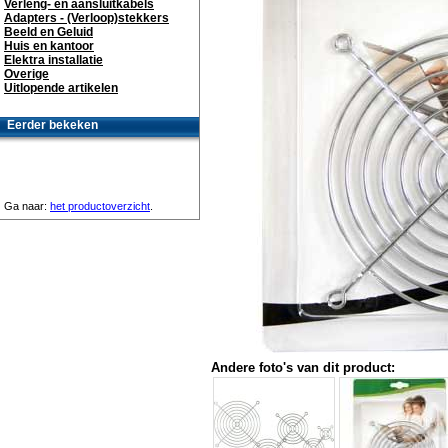
Verleng- en aansluitkabels
Adapters - (Verloop)stekkers
Beeld en Geluid
Huis en kantoor
Elektra installatie
Overige
Uitlopende artikelen
Eerder bekeken
Ga naar:
het productoverzicht
.
Andere foto's van dit product: