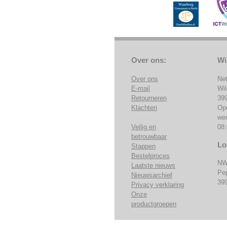
Over ons:
Wi
Over ons
Ne
E-mail
Wi
Retourneren
39
Klachten
Op
we
Veilig en
08:
betrouwbaar
Lo
Stappen
Bestelproces
NW
Laatste nieuws
Pe
Nieuwsarchief
39
Privacy verklaring
Onze
productgroepen