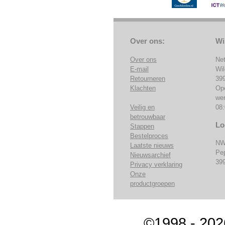
Over ons:
Wi
Over ons
Ne
E-mail
Wi
Retourneren
39
Klachten
Op
we
Veilig en
08:
betrouwbaar
Lo
Stappen
Bestelproces
NW
Laatste nieuws
Pe
Nieuwsarchief
39
Privacy verklaring
Onze
productgroepen
©1998 - 202