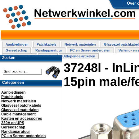
Over 
Aanbiedingen
Patchkabels
Netwerk materialen
Glasvezel patchkabel
Gereedschap
Randapparatuur
PC en Server onderdelen
Verleng- en 
Elektra installatie
Overige
Uitlopende artikelen
Zoeken
37248I - InL
15pin male/f
Categorieën
Aanbiedingen
Patchkabels
Netwerk materialen
Glasvezel patchkabels
Glasvezel materialen
Cable management
Kasten en accessoires
230V en UPS
Gereedschap
Randapparatuur
PC en Server onderdelen