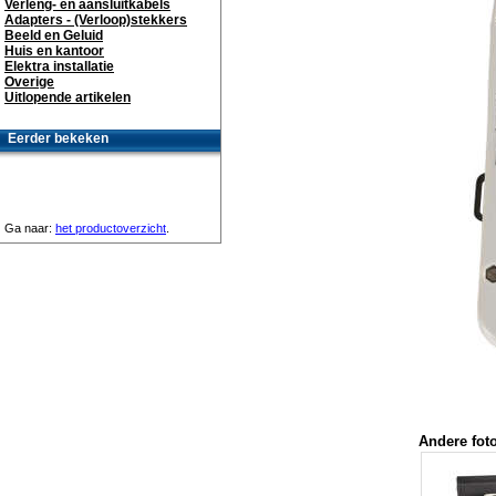
Verleng- en aansluitkabels
Adapters - (Verloop)stekkers
Beeld en Geluid
Huis en kantoor
Elektra installatie
Overige
Uitlopende artikelen
Eerder bekeken
Ga naar:
het productoverzicht
.
Andere foto