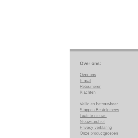
Over ons:
Over ons
E-mail
Retourneren
Klachten
Veilig en betrouwbaar
Stappen Bestelproces
Laatste nieuws
Nieuwsarchief
Privacy verklaring
Onze productgroepen