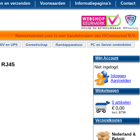
en en verzenden
Voorwaarden
Informatiepagina's
Contact
Netwerkwinkel.com is een handelsnaam van ISConnected B.V.
30V en UPS
Gereedschap
Randapparatuur
PC en Server onderdelen
Mijn Account
n RJ45
Niet ingelogd.
Inloggen
Aanmelden
Winkelwagen
0 artikelen
€
0,00
Incl. BTW
Verzendkosten
Nederland &
België: