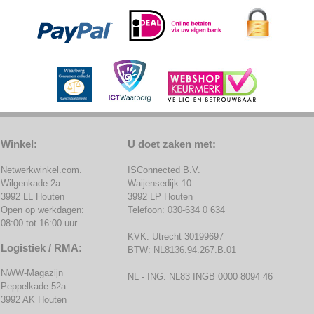
Winkel:
U doet zaken met:
Netwerkwinkel.com.
ISConnected B.V.
Wilgenkade 2a
Waijensedijk 10
3992 LL Houten
3992 LP Houten
Open op werkdagen:
Telefoon: 030-634 0 634
08:00 tot 16:00 uur.
KVK: Utrecht 30199697
Logistiek / RMA:
BTW: NL8136.94.267.B.01
NWW-Magazijn
NL - ING: NL83 INGB 0000 8094 46
Peppelkade 52a
3992 AK Houten