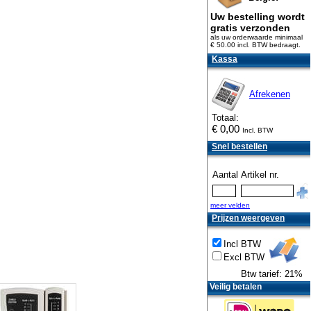
Uw bestelling wordt
gratis verzonden
als uw orderwaarde minimaal
€ 50.00 incl. BTW
bedraagt.
Kassa
Afrekenen
Totaal:
€
0,00
Incl. BTW
Snel bestellen
Aantal
Artikel nr.
meer velden
Prijzen weergeven
Incl BTW
Excl BTW
Btw tarief: 21%
Veilig betalen