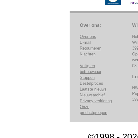
Over ons:
Wi
Over ons
Ne
E-mail
Wi
Retourneren
39
Klachten
Op
we
Veilig en
08:
betrouwbaar
Lo
Stappen
Bestelproces
NW
Laatste nieuws
Pe
Nieuwsarchief
39
Privacy verklaring
Onze
productgroepen
©1998 - 202