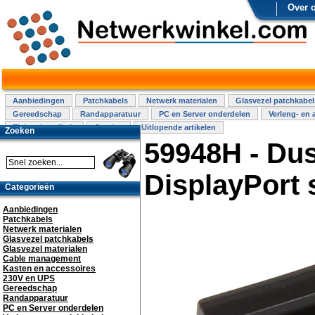
Over 
Aanbiedingen
Patchkabels
Netwerk materialen
Glasvezel patchkabel
Gereedschap
Randapparatuur
PC en Server onderdelen
Verleng- en 
Elektra installatie
Overige
Uitlopende artikelen
Zoeken
59948H - Dus
DisplayPort 
Categorieën
Aanbiedingen
Patchkabels
Netwerk materialen
Glasvezel patchkabels
Glasvezel materialen
Cable management
Kasten en accessoires
230V en UPS
Gereedschap
Randapparatuur
PC en Server onderdelen