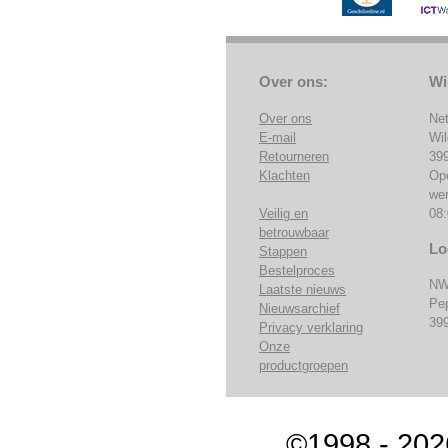
Over ons:
Wi
Over ons
Ne
E-mail
Wi
Retourneren
39
Klachten
Op
we
Veilig en
08:
betrouwbaar
Lo
Stappen
Bestelproces
NW
Laatste nieuws
Pe
Nieuwsarchief
39
Privacy verklaring
Onze
productgroepen
©1998 - 202