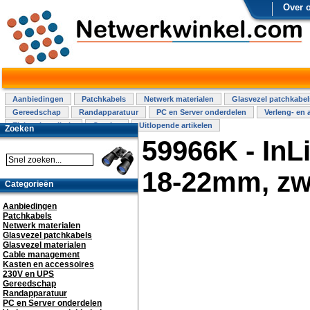
Over 
Aanbiedingen
Patchkabels
Netwerk materialen
Glasvezel patchkabel
Gereedschap
Randapparatuur
PC en Server onderdelen
Verleng- en 
Elektra installatie
Overige
Uitlopende artikelen
Zoeken
59966K - InL
18-22mm, zwa
Categorieën
Aanbiedingen
Patchkabels
Netwerk materialen
Glasvezel patchkabels
Glasvezel materialen
Cable management
Kasten en accessoires
230V en UPS
Gereedschap
Randapparatuur
PC en Server onderdelen