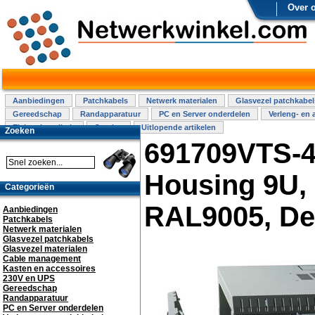
Over 
Aanbiedingen
Patchkabels
Netwerk materialen
Glasvezel patchkabel
Gereedschap
Randapparatuur
PC en Server onderdelen
Verleng- en 
Elektra installatie
Overige
Uitlopende artikelen
Zoeken
691709VTS-45
Housing 9U, 
Categorieën
RAL9005, D
Aanbiedingen
Patchkabels
Netwerk materialen
Glasvezel patchkabels
Glasvezel materialen
Cable management
Kasten en accessoires
230V en UPS
Gereedschap
Randapparatuur
PC en Server onderdelen