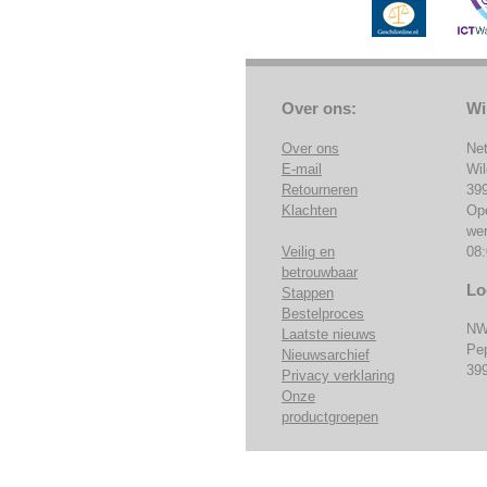
Over ons:
Wi
Over ons
Ne
E-mail
Wi
Retourneren
39
Klachten
Op
we
Veilig en
08:
betrouwbaar
Lo
Stappen
Bestelproces
NW
Laatste nieuws
Pe
Nieuwsarchief
39
Privacy verklaring
Onze
productgroepen