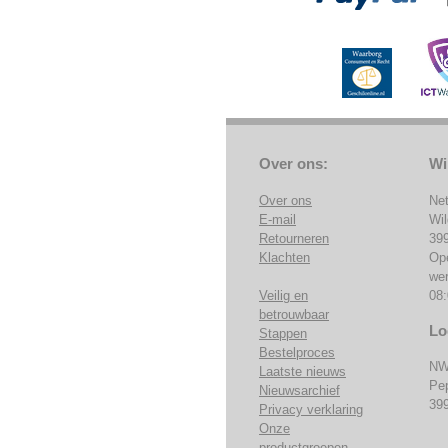
Over ons:
Wi
Over ons
Ne
E-mail
Wi
Retourneren
39
Klachten
Op
we
Veilig en
08:
betrouwbaar
Lo
Stappen
Bestelproces
NW
Laatste nieuws
Pe
Nieuwsarchief
39
Privacy verklaring
Onze
productgroepen