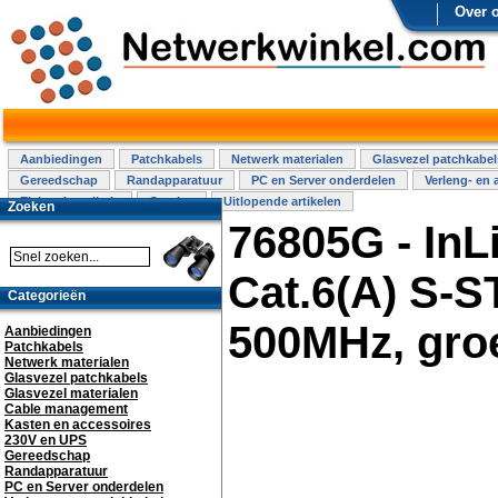
Over 
Aanbiedingen
Patchkabels
Netwerk materialen
Glasvezel patchkabel
Gereedschap
Randapparatuur
PC en Server onderdelen
Verleng- en 
Elektra installatie
Overige
Uitlopende artikelen
Zoeken
76805G - InL
Cat.6(A) S-
Categorieën
500MHz, gro
Aanbiedingen
Patchkabels
Netwerk materialen
Glasvezel patchkabels
Glasvezel materialen
Cable management
Kasten en accessoires
230V en UPS
Gereedschap
Randapparatuur
PC en Server onderdelen