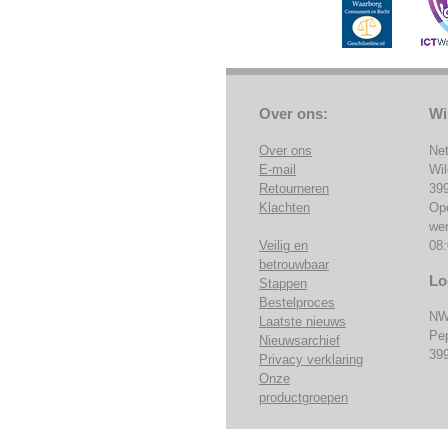
Over ons:
Wi
Over ons
Ne
E-mail
Wi
Retourneren
39
Klachten
Op
we
Veilig en
08:
betrouwbaar
Lo
Stappen
Bestelproces
NW
Laatste nieuws
Pe
Nieuwsarchief
39
Privacy verklaring
Onze
productgroepen