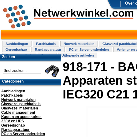
Over 
Aanbiedingen
Patchkabels
Netwerk materialen
Glasvezel patchkabel
Gereedschap
Randapparatuur
PC en Server onderdelen
Verleng- en 
Elektra installatie
Overige
Uitlopende artikelen
Zoeken
918-171 - 
Apparaten s
Categorieën
IEC320 C21 
Aanbiedingen
Patchkabels
Netwerk materialen
Glasvezel patchkabels
Glasvezel materialen
Cable management
Kasten en accessoires
230V en UPS
Gereedschap
Randapparatuur
PC en Server onderdelen