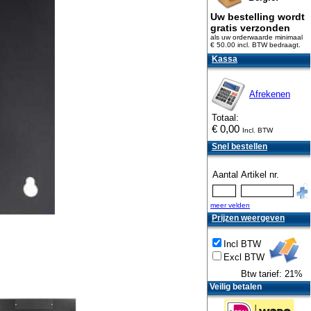
Uw bestelling wordt
gratis verzonden
als uw orderwaarde minimaal
€ 50.00 incl. BTW
bedraagt.
Kassa
Afrekenen
Totaal:
€
0,00
Incl. BTW
Snel bestellen
Aantal
Artikel nr.
meer velden
Prijzen weergeven
Incl BTW
Excl BTW
Btw tarief: 21%
Veilig betalen