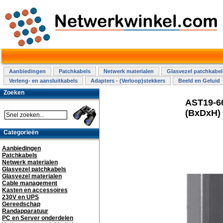
Aanbiedingen
Patchkabels
Netwerk materialen
Glasvezel patchkabel
Verleng- en aansluitkabels
Adapters - (Verloop)stekkers
Beeld en Geluid
Zoeken
AST19-66
(BxDxH)
Categorieën
Aanbiedingen
Patchkabels
Netwerk materialen
Glasvezel patchkabels
Glasvezel materialen
Cable management
Kasten en accessoires
230V en UPS
Gereedschap
Randapparatuur
PC en Server onderdelen