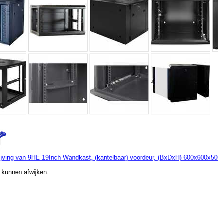
jving van 9HE 19Inch Wandkast, (kantelbaar) voordeur, (BxDxH) 600x600x5
 kunnen afwijken.