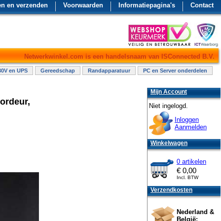
en en verzenden
Voorwaarden
Informatiepagina's
Contact
Netwerkwinkel.com is een handelsnaam van ISConnected B.V.
30V en UPS
Gereedschap
Randapparatuur
PC en Server onderdelen
Mijn Account
ordeur,
Niet ingelogd.
Inloggen
Aanmelden
Winkelwagen
0 artikelen
€
0,00
Incl. BTW
Verzendkosten
Nederland &
België: