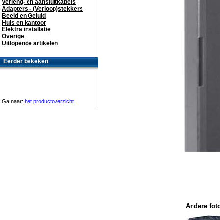
Verleng- en aansluitkabels
Adapters - (Verloop)stekkers
Beeld en Geluid
Huis en kantoor
Elektra installatie
Overige
Uitlopende artikelen
Eerder bekeken
Ga naar:
het productoverzicht
.
Andere foto