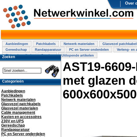
Over 
Aanbiedingen
Patchkabels
Netwerk materialen
Glasvezel patchkabel
Gereedschap
Randapparatuur
PC en Server onderdelen
Verleng- en 
Elektra installatie
Overige
Uitlopende artikelen
Zoeken
AST19-6609-
met glazen d
Categorieën
600x600x50
Aanbiedingen
Patchkabels
Netwerk materialen
Glasvezel patchkabels
Glasvezel materialen
Cable management
Kasten en accessoires
230V en UPS
Gereedschap
Randapparatuur
PC en Server onderdelen