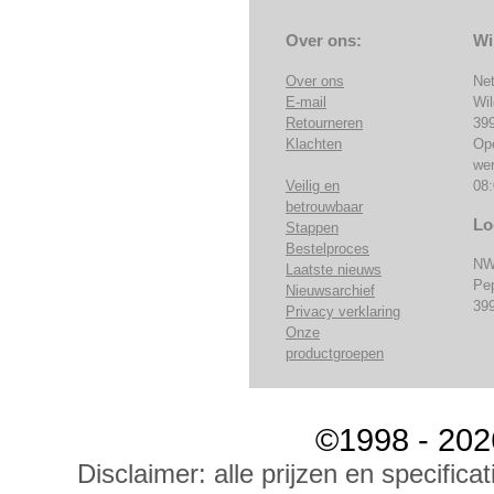
Over ons:
Wi
Over ons
Ne
E-mail
Wi
Retourneren
39
Klachten
Op
we
Veilig en
08:
betrouwbaar
Lo
Stappen
Bestelproces
NW
Laatste nieuws
Pe
Nieuwsarchief
39
Privacy verklaring
Onze
productgroepen
©1998 - 202
Disclaimer: alle prijzen en specific